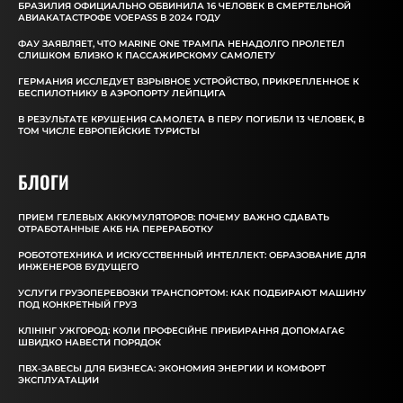
БРАЗИЛИЯ ОФИЦИАЛЬНО ОБВИНИЛА 16 ЧЕЛОВЕК В СМЕРТЕЛЬНОЙ
АВИАКАТАСТРОФЕ VOEPASS В 2024 ГОДУ
ФАУ ЗАЯВЛЯЕТ, ЧТО MARINE ONE ТРАМПА НЕНАДОЛГО ПРОЛЕТЕЛ
СЛИШКОМ БЛИЗКО К ПАССАЖИРСКОМУ САМОЛЕТУ
ГЕРМАНИЯ ИССЛЕДУЕТ ВЗРЫВНОЕ УСТРОЙСТВО, ПРИКРЕПЛЕННОЕ К
БЕСПИЛОТНИКУ В АЭРОПОРТУ ЛЕЙПЦИГА
В РЕЗУЛЬТАТЕ КРУШЕНИЯ САМОЛЕТА В ПЕРУ ПОГИБЛИ 13 ЧЕЛОВЕК, В
ТОМ ЧИСЛЕ ЕВРОПЕЙСКИЕ ТУРИСТЫ
БЛОГИ
ПРИЕМ ГЕЛЕВЫХ АККУМУЛЯТОРОВ: ПОЧЕМУ ВАЖНО СДАВАТЬ
ОТРАБОТАННЫЕ АКБ НА ПЕРЕРАБОТКУ
РОБОТОТЕХНИКА И ИСКУССТВЕННЫЙ ИНТЕЛЛЕКТ: ОБРАЗОВАНИЕ ДЛЯ
ИНЖЕНЕРОВ БУДУЩЕГО
УСЛУГИ ГРУЗОПЕРЕВОЗКИ ТРАНСПОРТОМ: КАК ПОДБИРАЮТ МАШИНУ
ПОД КОНКРЕТНЫЙ ГРУЗ
КЛІНІНГ УЖГОРОД: КОЛИ ПРОФЕСІЙНЕ ПРИБИРАННЯ ДОПОМАГАЄ
ШВИДКО НАВЕСТИ ПОРЯДОК
ПВХ-ЗАВЕСЫ ДЛЯ БИЗНЕСА: ЭКОНОМИЯ ЭНЕРГИИ И КОМФОРТ
ЭКСПЛУАТАЦИИ