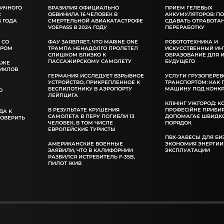
ЛИЧНОГО
БРАЗИЛИЯ ОФИЦИАЛЬНО
ПРИЕМ ГЕЛЕВЫХ
:
ОБВИНИЛА 16 ЧЕЛОВЕК В
АККУМУЛЯТОРОВ: П
 ГОДА
СМЕРТЕЛЬНОЙ АВИАКАТАСТРОФЕ
СДАВАТЬ ОТРАБОТА
VOEPASS В 2024 ГОДУ
ПЕРЕРАБОТКУ
 СО
ФАУ ЗАЯВЛЯЕТ, ЧТО MARINE ONE
РОБОТОТЕХНИКА И
ОРОМ
ТРАМПА НЕНАДОЛГО ПРОЛЕТЕЛ
ИСКУССТВЕННЫЙ ИН
СЛИШКОМ БЛИЗКО К
ОБРАЗОВАНИЕ ДЛЯ 
ПАССАЖИРСКОМУ САМОЛЕТУ
БУДУЩЕГО
АЖЕ
ИКЛОВ
ГЕРМАНИЯ ИССЛЕДУЕТ ВЗРЫВНОЕ
УСЛУГИ ГРУЗОПЕРЕВ
УСТРОЙСТВО, ПРИКРЕПЛЕННОЕ К
ТРАНСПОРТОМ: КАК
БЕСПИЛОТНИКУ В АЭРОПОРТУ
МАШИНУ ПОД КОНКР
О
ЛЕЙПЦИГА
КЛІНІНГ УЖГОРОД: К
В РЕЗУЛЬТАТЕ КРУШЕНИЯ
ПРОФЕСІЙНЕ ПРИБИ
ДА К
САМОЛЕТА В ПЕРУ ПОГИБЛИ 13
ДОПОМАГАЄ ШВИДКО
РОВЕРИТЬ
ЧЕЛОВЕК, В ТОМ ЧИСЛЕ
ПОРЯДОК
ЕВРОПЕЙСКИЕ ТУРИСТЫ
ПВХ-ЗАВЕСЫ ДЛЯ БИ
АМЕРИКАНСКИЕ ВОЕННЫЕ
ЭКОНОМИЯ ЭНЕРГИИ
ЗАЯВИЛИ, ЧТО В КАЛИФОРНИИ
ЭКСПЛУАТАЦИИ
РАЗБИЛСЯ ИСТРЕБИТЕЛЬ F-35B,
ПИЛОТ ЖИВ