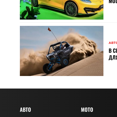
МО
АВТ
В С
ДЛ
АВТО
MOTO