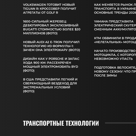
VOLKSWAGEN ГОТОВИТ НОВЫЙ
КАК МЕНЯЕТСЯ РЫНОК 
TIGUAN R: КРОССОВЕР ПОЛУЧИТ
ТРАНСПОРТА В УКРАИНЕ
АГРЕГАТЫ ОТ GOLF R
ОСНОВНЫЕ ТРЕНДЫ 2026
1600-СИЛЬНЫЙ ЖЕРЕБЕЦ:
YAMAHA ПРЕДСТАВИЛА
ДЕБЮТИРОВАЛ ЭКСКЛЮЗИВНЫЙ
ЭЛЕКТРИЧЕСКИЙ СКУТЕР
BUGATTI СТОИМОСТЬЮ БОЛЕЕ $20
СМЕННЫМ АККУМУЛЯТ
МИЛЛИОНОВ (ФОТО)
КТМ ОБВИНИЛИ В ПРОД
НОВЫЙ AUDI A2 E-TRON ПОЛУЧИЛ
«НЕЛЕГАЛЬНЫХ» МОТОЦ
ТЕХНОЛОГИЮ ИЗ ФОРМУЛЫ-1:
ЗАЧЕМ ОНА ЭЛЕКТРОКАРУ (ФОТО)
НАЧАТО ПРОИЗВОДСТВО
МОТОЦИКЛА, С КОТОРОГ
ДИЗАЙН КАК У PORSCHE И ЗАПАС
НЕВОЗМОЖНО УПАСТЬ
ХОДА 900 КМ: РАССЕКРЕЧЕН
МОЩНЫЙ ЭЛЕКТРОМОБИЛЬ BYD
ПОДГОТОВКА ВЕЛОСИПЕ
(ФОТО)
НОВОМУ СЕЗОНУ: ЧТО П
ПОСЛЕ ЗИМЫ
В США ПРЕДСТАВИЛИ ЛЕГКИЙ И
СВЕРХМОЩНЫЙ ВЕЗДЕХОД ДЛЯ
ЭКСТРЕМАЛЬНЫХ УСЛОВИЙ
(ФОТО)
ТРАНСПОРТНЫЕ ТЕХНОЛОГИИ