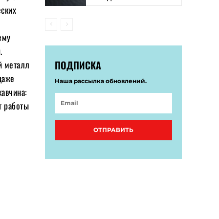
еских
ему
.
ПОДПИСКА
й металл
даже
Наша рассылка обновлений.
жавчина:
т работы
ОТПРАВИТЬ