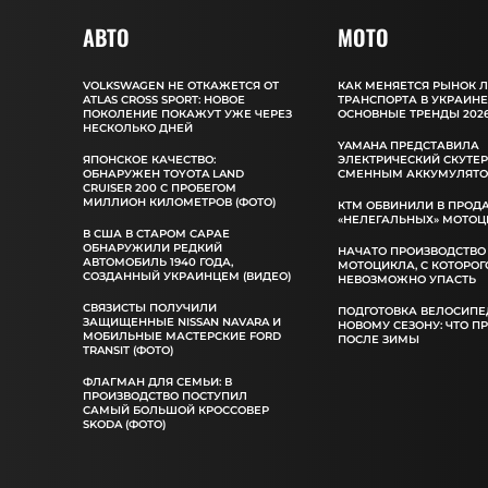
АВТО
MOTO
VOLKSWAGEN НЕ ОТКАЖЕТСЯ ОТ
КАК МЕНЯЕТСЯ РЫНОК 
ATLAS CROSS SPORT: НОВОЕ
ТРАНСПОРТА В УКРАИНЕ
ПОКОЛЕНИЕ ПОКАЖУТ УЖЕ ЧЕРЕЗ
ОСНОВНЫЕ ТРЕНДЫ 2026
НЕСКОЛЬКО ДНЕЙ
YAMAHA ПРЕДСТАВИЛА
ЯПОНСКОЕ КАЧЕСТВО:
ЭЛЕКТРИЧЕСКИЙ СКУТЕР
ОБНАРУЖЕН TOYOTA LAND
СМЕННЫМ АККУМУЛЯТ
CRUISER 200 С ПРОБЕГОМ
МИЛЛИОН КИЛОМЕТРОВ (ФОТО)
КТМ ОБВИНИЛИ В ПРОД
«НЕЛЕГАЛЬНЫХ» МОТОЦ
В США В СТАРОМ САРАЕ
ОБНАРУЖИЛИ РЕДКИЙ
НАЧАТО ПРОИЗВОДСТВО
АВТОМОБИЛЬ 1940 ГОДА,
МОТОЦИКЛА, С КОТОРОГ
СОЗДАННЫЙ УКРАИНЦЕМ (ВИДЕО)
НЕВОЗМОЖНО УПАСТЬ
СВЯЗИСТЫ ПОЛУЧИЛИ
ПОДГОТОВКА ВЕЛОСИПЕ
ЗАЩИЩЕННЫЕ NISSAN NAVARA И
НОВОМУ СЕЗОНУ: ЧТО П
МОБИЛЬНЫЕ МАСТЕРСКИЕ FORD
ПОСЛЕ ЗИМЫ
TRANSIT (ФОТО)
ФЛАГМАН ДЛЯ СЕМЬИ: В
ПРОИЗВОДСТВО ПОСТУПИЛ
САМЫЙ БОЛЬШОЙ КРОССОВЕР
SKODA (ФОТО)