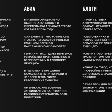
АВИА
БЛОГИ
ЛИЧНОГО
БРАЗИЛИЯ ОФИЦИАЛЬНО
ПРИЕМ ГЕЛЕВЫХ
:
ОБВИНИЛА 16 ЧЕЛОВЕК В
АККУМУЛЯТОРОВ: П
 ГОДА
СМЕРТЕЛЬНОЙ АВИАКАТАСТРОФЕ
СДАВАТЬ ОТРАБОТА
VOEPASS В 2024 ГОДУ
ПЕРЕРАБОТКУ
 СО
ФАУ ЗАЯВЛЯЕТ, ЧТО MARINE ONE
РОБОТОТЕХНИКА И
ОРОМ
ТРАМПА НЕНАДОЛГО ПРОЛЕТЕЛ
ИСКУССТВЕННЫЙ ИН
СЛИШКОМ БЛИЗКО К
ОБРАЗОВАНИЕ ДЛЯ 
ПАССАЖИРСКОМУ САМОЛЕТУ
БУДУЩЕГО
АЖЕ
ИКЛОВ
ГЕРМАНИЯ ИССЛЕДУЕТ ВЗРЫВНОЕ
УСЛУГИ ГРУЗОПЕРЕВ
УСТРОЙСТВО, ПРИКРЕПЛЕННОЕ К
ТРАНСПОРТОМ: КАК
БЕСПИЛОТНИКУ В АЭРОПОРТУ
МАШИНУ ПОД КОНКР
О
ЛЕЙПЦИГА
КЛІНІНГ УЖГОРОД: К
В РЕЗУЛЬТАТЕ КРУШЕНИЯ
ПРОФЕСІЙНЕ ПРИБИ
ДА К
САМОЛЕТА В ПЕРУ ПОГИБЛИ 13
ДОПОМАГАЄ ШВИДКО
РОВЕРИТЬ
ЧЕЛОВЕК, В ТОМ ЧИСЛЕ
ПОРЯДОК
ЕВРОПЕЙСКИЕ ТУРИСТЫ
ПВХ-ЗАВЕСЫ ДЛЯ БИ
АМЕРИКАНСКИЕ ВОЕННЫЕ
ЭКОНОМИЯ ЭНЕРГИИ
ЗАЯВИЛИ, ЧТО В КАЛИФОРНИИ
ЭКСПЛУАТАЦИИ
РАЗБИЛСЯ ИСТРЕБИТЕЛЬ F-35B,
ПИЛОТ ЖИВ