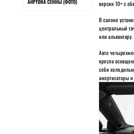
АЙРТОНА СЕННЫ (ФОТО)
версия 10+ с о
В салоне устан
центральный тач
или алькантару.
Авто четырехмес
кресла оснащен
себя холодильни
амортизаторы и