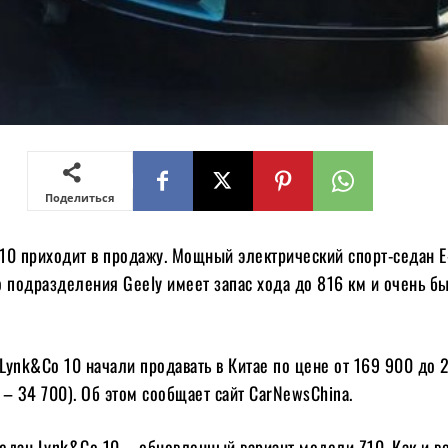
Поделиться
10 приходит в продажу. Мощный электрический спорт-седан Е
 подразделения Geely имеет запас хода до 816 км и очень б
Lynk&Co 10 начали продавать в Китае по цене от 169 900 до 
– 34 700). Об этом сообщает сайт CarNewsChina.
едан Lynk&Co 10 – обновленный вариант модели Z10. Как и в