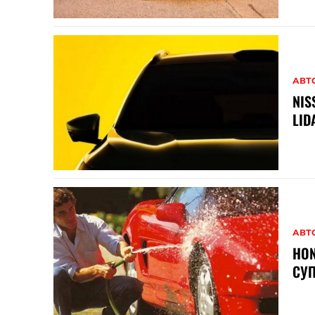
АВТ
NIS
LID
АВТ
HON
СУП