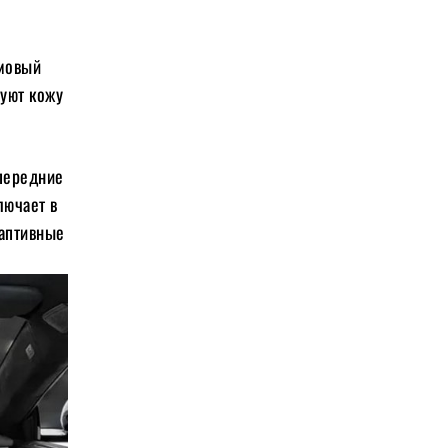
ймовый
зуют кожу
 передние
лючает в
даптивные