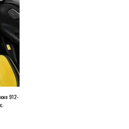
акже 912-
с.