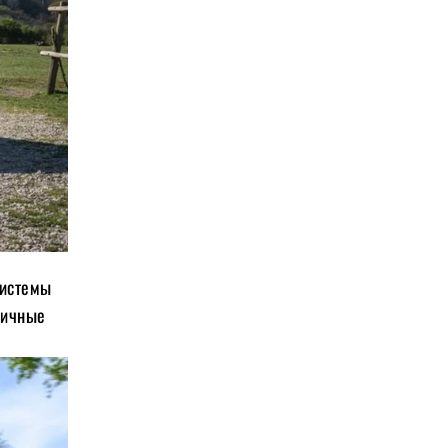
системы
ричные