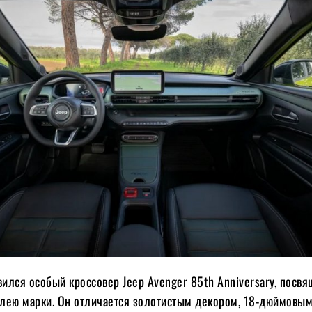
вился особый кроссовер Jeep Avenger 85th Anniversary, посв
лею марки. Он отличается золотистым декором, 18-дюймовы