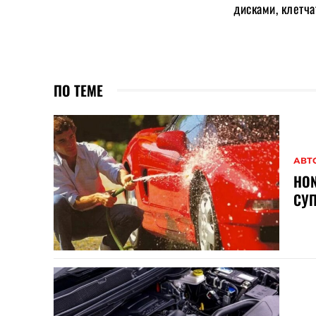
дисками, клетча
ПО ТЕМЕ
АВТ
HON
СУП