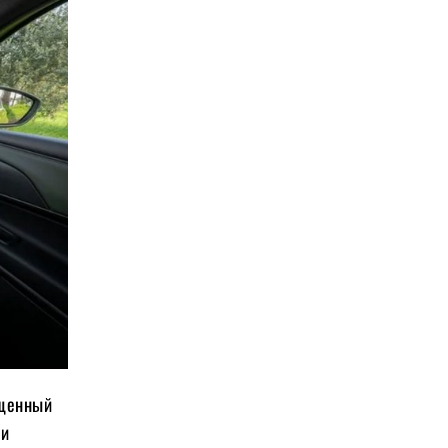
ященный
ми