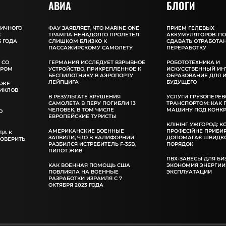
АВИА
БЛОГИ
ЛИЧНОГО
ФАУ ЗАЯВЛЯЕТ, ЧТО MARINE ONE
ПРИЕМ ГЕЛЕВЫХ
:
ТРАМПА НЕНАДОЛГО ПРОЛЕТЕЛ
АККУМУЛЯТОРОВ: П
 ГОДА
СЛИШКОМ БЛИЗКО К
СДАВАТЬ ОТРАБОТА
ПАССАЖИРСКОМУ САМОЛЕТУ
ПЕРЕРАБОТКУ
 СО
ГЕРМАНИЯ ИССЛЕДУЕТ ВЗРЫВНОЕ
РОБОТОТЕХНИКА И
ОРОМ
УСТРОЙСТВО, ПРИКРЕПЛЕННОЕ К
ИСКУССТВЕННЫЙ ИН
БЕСПИЛОТНИКУ В АЭРОПОРТУ
ОБРАЗОВАНИЕ ДЛЯ 
ЛЕЙПЦИГА
БУДУЩЕГО
АЖЕ
ИКЛОВ
В РЕЗУЛЬТАТЕ КРУШЕНИЯ
УСЛУГИ ГРУЗОПЕРЕВ
САМОЛЕТА В ПЕРУ ПОГИБЛИ 13
ТРАНСПОРТОМ: КАК
ЧЕЛОВЕК, В ТОМ ЧИСЛЕ
МАШИНУ ПОД КОНКР
О
ЕВРОПЕЙСКИЕ ТУРИСТЫ
КЛІНІНГ УЖГОРОД: К
АМЕРИКАНСКИЕ ВОЕННЫЕ
ПРОФЕСІЙНЕ ПРИБИ
ДА К
ЗАЯВИЛИ, ЧТО В КАЛИФОРНИИ
ДОПОМАГАЄ ШВИДКО
РОВЕРИТЬ
РАЗБИЛСЯ ИСТРЕБИТЕЛЬ F-35B,
ПОРЯДОК
ПИЛОТ ЖИВ
ПВХ-ЗАВЕСЫ ДЛЯ БИ
КАК ВОЕННАЯ ПОМОЩЬ США
ЭКОНОМИЯ ЭНЕРГИИ
ПОВЛИЯЛА НА ВОЕННЫЕ
ЭКСПЛУАТАЦИИ
РАЗРАБОТКИ ИЗРАИЛЯ С 7
ОКТЯБРЯ 2023 ГОДА