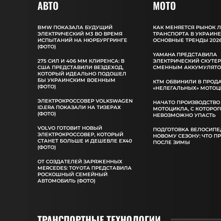
АВТО
MOTO
BMW ПОКАЗАЛА БУДУЩИЙ
КАК МЕНЯЕТСЯ РЫНОК 
ЭЛЕКТРИЧЕСКИЙ M3 ВО ВРЕМЯ
ТРАНСПОРТА В УКРАИНЕ
ИСПЫТАНИЙ НА НЮРБУРГРИНГЕ
ОСНОВНЫЕ ТРЕНДЫ 2026
(ФОТО)
YAMAHA ПРЕДСТАВИЛА
275 СИЛ И 406 ММ КЛИРЕНСА: В
ЭЛЕКТРИЧЕСКИЙ СКУТЕР
США ПРЕДСТАВИЛИ ВЕЗДЕХОД,
СМЕННЫМ АККУМУЛЯТ
КОТОРЫЙ ИДЕАЛЬНО ПОДОШЕЛ
БЫ УКРАИНСКИМ ВОЕННЫМ
КТМ ОБВИНИЛИ В ПРОД
(ФОТО)
«НЕЛЕГАЛЬНЫХ» МОТОЦ
ЭЛЕКТРОКРОССОВЕР VOLKSWAGEN
НАЧАТО ПРОИЗВОДСТВО
ID.ERA ПОКАЗАЛИ НА ТИЗЕРАХ
МОТОЦИКЛА, С КОТОРОГ
(ФОТО)
НЕВОЗМОЖНО УПАСТЬ
VOLVO ГОТОВИТ НОВЫЙ
ПОДГОТОВКА ВЕЛОСИПЕ
ЭЛЕКТРОКРОССОВЕР, КОТОРЫЙ
НОВОМУ СЕЗОНУ: ЧТО П
СТАНЕТ БОЛЬШЕ И ДЕШЕВЛЕ EX40
ПОСЛЕ ЗИМЫ
(ФОТО)
ОТ СОЗДАТЕЛЕЙ ЗАРЯЖЕННЫХ
MERCEDES: TOYOTA ПРЕДСТАВИЛА
РОСКОШНЫЙ СЕМЕЙНЫЙ
АВТОМОБИЛЬ (ФОТО)
ТРАНСПОРТНЫЕ ТЕХНОЛОГИИ