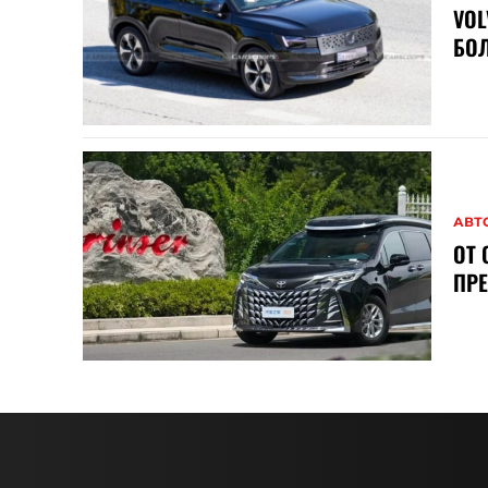
VOL
БОЛ
АВТ
ОТ 
ПР