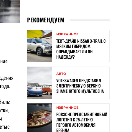
РЕКОМЕНДУЕМ
ИЗБРАННОЕ
ТЕСТ-ДРАЙВ NISSAN X-TRAIL С
МЯГКИМ ГИБРИДОМ.
ОПРАВДЫВАЕТ ЛИ ОН
НАДЕЖДУ?
ания
АВТО
ждения
VOLKSWAGEN ПРЕДСТАВИЛ
года.
ЭЛЕКТРИЧЕСКУЮ ВЕРСИЮ
ЗНАМЕНИТОГО МУЛЬТИВЕНА
биль:
ИЗБРАННОЕ
тки,
PORSCHE ПРЕДСТАВИТ НОВЫЙ
м
ЛОГОТИП К 75-ЛЕТИЮ
ПЕРВОГО АВТОМОБИЛЯ
истые
БРЕНДА