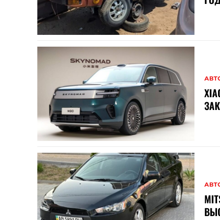
АВТ
XIA
ЗАК
АВТ
MIT
ВЫС