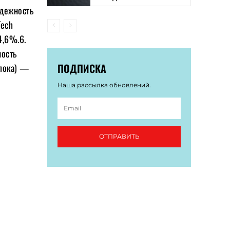
адежность
Tech
4,6%.6.
ность
ПОДПИСКА
 пока) —
Наша рассылка обновлений.
ОТПРАВИТЬ