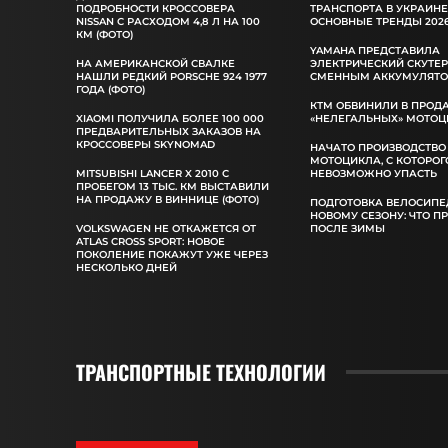
ПОДРОБНОСТИ КРОССОВЕРА
ТРАНСПОРТА В УКРАИНЕ
NISSAN С РАСХОДОМ 4,8 Л НА 100
ОСНОВНЫЕ ТРЕНДЫ 2026
КМ (ФОТО)
YAMAHA ПРЕДСТАВИЛА
НА АМЕРИКАНСКОЙ СВАЛКЕ
ЭЛЕКТРИЧЕСКИЙ СКУТЕР
НАШЛИ РЕДКИЙ PORSCHE 924 1977
СМЕННЫМ АККУМУЛЯТ
ГОДА (ФОТО)
КТМ ОБВИНИЛИ В ПРОД
XIAOMI ПОЛУЧИЛА БОЛЕЕ 100 000
«НЕЛЕГАЛЬНЫХ» МОТОЦ
ПРЕДВАРИТЕЛЬНЫХ ЗАКАЗОВ НА
КРОССОВЕРЫ SKYNOMAD
НАЧАТО ПРОИЗВОДСТВО
МОТОЦИКЛА, С КОТОРОГ
MITSUBISHI LANCER X 2010 С
НЕВОЗМОЖНО УПАСТЬ
ПРОБЕГОМ 13 ТЫС. КМ ВЫСТАВИЛИ
НА ПРОДАЖУ В ВИННИЦЕ (ФОТО)
ПОДГОТОВКА ВЕЛОСИПЕ
НОВОМУ СЕЗОНУ: ЧТО П
VOLKSWAGEN НЕ ОТКАЖЕТСЯ ОТ
ПОСЛЕ ЗИМЫ
ATLAS CROSS SPORT: НОВОЕ
ПОКОЛЕНИЕ ПОКАЖУТ УЖЕ ЧЕРЕЗ
НЕСКОЛЬКО ДНЕЙ
ТРАНСПОРТНЫЕ ТЕХНОЛОГИИ