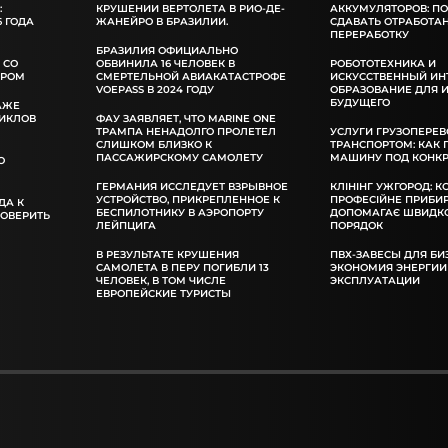
:
КРУШЕНИИ ВЕРТОЛЕТА В РИО-ДЕ-
АККУМУЛЯТОРОВ: П
 ГОДА
ЖАНЕЙРО В БРАЗИЛИИ.
СДАВАТЬ ОТРАБОТА
ПЕРЕРАБОТКУ
БРАЗИЛИЯ ОФИЦИАЛЬНО
 СО
ОБВИНИЛА 16 ЧЕЛОВЕК В
РОБОТОТЕХНИКА И
ОРОМ
СМЕРТЕЛЬНОЙ АВИАКАТАСТРОФЕ
ИСКУССТВЕННЫЙ ИН
VOEPASS В 2024 ГОДУ
ОБРАЗОВАНИЕ ДЛЯ 
БУДУЩЕГО
АЖЕ
ИКЛОВ
ФАУ ЗАЯВЛЯЕТ, ЧТО MARINE ONE
ТРАМПА НЕНАДОЛГО ПРОЛЕТЕЛ
УСЛУГИ ГРУЗОПЕРЕВ
СЛИШКОМ БЛИЗКО К
ТРАНСПОРТОМ: КАК
ПАССАЖИРСКОМУ САМОЛЕТУ
МАШИНУ ПОД КОНКР
О
ГЕРМАНИЯ ИССЛЕДУЕТ ВЗРЫВНОЕ
КЛІНІНГ УЖГОРОД: К
УСТРОЙСТВО, ПРИКРЕПЛЕННОЕ К
ПРОФЕСІЙНЕ ПРИБИ
ДА К
БЕСПИЛОТНИКУ В АЭРОПОРТУ
ДОПОМАГАЄ ШВИДКО
РОВЕРИТЬ
ЛЕЙПЦИГА
ПОРЯДОК
В РЕЗУЛЬТАТЕ КРУШЕНИЯ
ПВХ-ЗАВЕСЫ ДЛЯ БИ
САМОЛЕТА В ПЕРУ ПОГИБЛИ 13
ЭКОНОМИЯ ЭНЕРГИИ
ЧЕЛОВЕК, В ТОМ ЧИСЛЕ
ЭКСПЛУАТАЦИИ
ЕВРОПЕЙСКИЕ ТУРИСТЫ