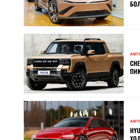
БОЛ
АВТ
CH
ПИК
АВТ
HYU
ХОД