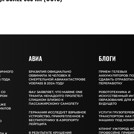
АВИА
БЛОГИ
ЛИЧНОГО
БРАЗИЛИЯ ОФИЦИАЛЬНО
ПРИЕМ ГЕЛЕВЫХ
:
ОБВИНИЛА 16 ЧЕЛОВЕК В
АККУМУЛЯТОРОВ: П
 ГОДА
СМЕРТЕЛЬНОЙ АВИАКАТАСТРОФЕ
СДАВАТЬ ОТРАБОТА
VOEPASS В 2024 ГОДУ
ПЕРЕРАБОТКУ
 СО
ФАУ ЗАЯВЛЯЕТ, ЧТО MARINE ONE
РОБОТОТЕХНИКА И
ОРОМ
ТРАМПА НЕНАДОЛГО ПРОЛЕТЕЛ
ИСКУССТВЕННЫЙ ИН
СЛИШКОМ БЛИЗКО К
ОБРАЗОВАНИЕ ДЛЯ 
ПАССАЖИРСКОМУ САМОЛЕТУ
БУДУЩЕГО
АЖЕ
ИКЛОВ
ГЕРМАНИЯ ИССЛЕДУЕТ ВЗРЫВНОЕ
УСЛУГИ ГРУЗОПЕРЕВ
УСТРОЙСТВО, ПРИКРЕПЛЕННОЕ К
ТРАНСПОРТОМ: КАК
БЕСПИЛОТНИКУ В АЭРОПОРТУ
МАШИНУ ПОД КОНКР
О
ЛЕЙПЦИГА
КЛІНІНГ УЖГОРОД: К
В РЕЗУЛЬТАТЕ КРУШЕНИЯ
ПРОФЕСІЙНЕ ПРИБИ
ДА К