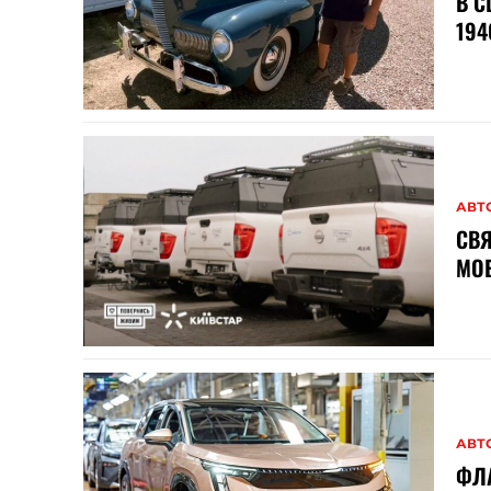
В С
194
АВТ
СВЯ
МОБ
АВТ
ФЛ