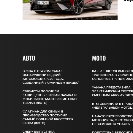
АВТО
MOTO
В США В СТАРОМ САРАЕ
КАК МЕНЯЕТСЯ РЫНОК 
ОБНАРУЖИЛИ РЕДКИЙ
ТРАНСПОРТА В УКРАИНЕ
АВТОМОБИЛЬ 1940 ГОДА,
ОСНОВНЫЕ ТРЕНДЫ 2026
СОЗДАННЫЙ УКРАИНЦЕМ (ВИДЕО)
YAMAHA ПРЕДСТАВИЛА
СВЯЗИСТЫ ПОЛУЧИЛИ
ЭЛЕКТРИЧЕСКИЙ СКУТЕР
ЗАЩИЩЕННЫЕ NISSAN NAVARA И
СМЕННЫМ АККУМУЛЯТ
МОБИЛЬНЫЕ МАСТЕРСКИЕ FORD
TRANSIT (ФОТО)
КТМ ОБВИНИЛИ В ПРОД
«НЕЛЕГАЛЬНЫХ» МОТОЦ
ФЛАГМАН ДЛЯ СЕМЬИ: В
ПРОИЗВОДСТВО ПОСТУПИЛ
НАЧАТО ПРОИЗВОДСТВО
САМЫЙ БОЛЬШОЙ КРОССОВЕР
МОТОЦИКЛА, С КОТОРОГ
SKODA (ФОТО)
НЕВОЗМОЖНО УПАСТЬ
CHERY ВЫПУСТИЛА
ПОДГОТОВКА ВЕЛОСИПЕ