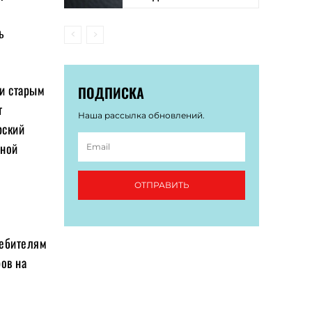
ь
и старым
ПОДПИСКА
т
Наша рассылка обновлений.
рский
зной
ОТПРАВИТЬ
ребителям
ов на