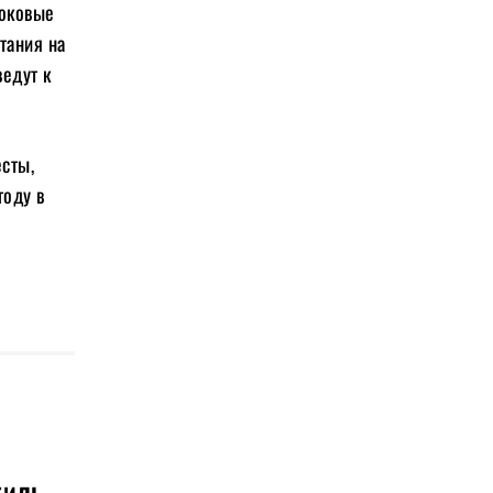
боковые
тания на
ведут к
есты,
году в