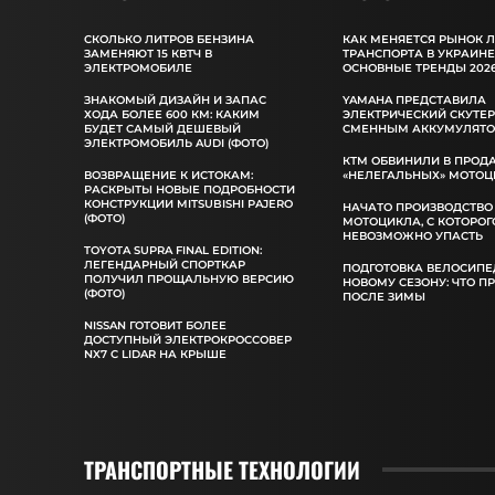
СКОЛЬКО ЛИТРОВ БЕНЗИНА
КАК МЕНЯЕТСЯ РЫНОК 
ЗАМЕНЯЮТ 15 КВТЧ В
ТРАНСПОРТА В УКРАИНЕ
ЭЛЕКТРОМОБИЛЕ
ОСНОВНЫЕ ТРЕНДЫ 2026
ЗНАКОМЫЙ ДИЗАЙН И ЗАПАС
YAMAHA ПРЕДСТАВИЛА
ХОДА БОЛЕЕ 600 КМ: КАКИМ
ЭЛЕКТРИЧЕСКИЙ СКУТЕР
БУДЕТ САМЫЙ ДЕШЕВЫЙ
СМЕННЫМ АККУМУЛЯТ
ЭЛЕКТРОМОБИЛЬ AUDI (ФОТО)
КТМ ОБВИНИЛИ В ПРОД
ВОЗВРАЩЕНИЕ К ИСТОКАМ:
«НЕЛЕГАЛЬНЫХ» МОТОЦ
РАСКРЫТЫ НОВЫЕ ПОДРОБНОСТИ
КОНСТРУКЦИИ MITSUBISHI PAJERO
НАЧАТО ПРОИЗВОДСТВО
(ФОТО)
МОТОЦИКЛА, С КОТОРОГ
НЕВОЗМОЖНО УПАСТЬ
TOYOTA SUPRA FINAL EDITION:
ЛЕГЕНДАРНЫЙ СПОРТКАР
ПОДГОТОВКА ВЕЛОСИПЕ
ПОЛУЧИЛ ПРОЩАЛЬНУЮ ВЕРСИЮ
НОВОМУ СЕЗОНУ: ЧТО П
(ФОТО)
ПОСЛЕ ЗИМЫ
NISSAN ГОТОВИТ БОЛЕЕ
ДОСТУПНЫЙ ЭЛЕКТРОКРОССОВЕР
NX7 С LIDAR НА КРЫШЕ
ТРАНСПОРТНЫЕ ТЕХНОЛОГИИ