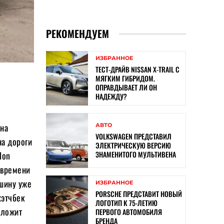
РЕКОМЕНДУЕМ
ИЗБРАННОЕ
ТЕСТ-ДРАЙВ NISSAN X-TRAIL С
МЯГКИМ ГИБРИДОМ.
ОПРАВДЫВАЕТ ЛИ ОН
НАДЕЖДУ?
рна
АВТО
VOLKSWAGEN ПРЕДСТАВИЛ
на дороги
ЭЛЕКТРИЧЕСКУЮ ВЕРСИЮ
ЗНАМЕНИТОГО МУЛЬТИВЕНА
lon
 времени
ашину уже
ИЗБРАННОЕ
PORSCHE ПРЕДСТАВИТ НОВЫЙ
хэтчбек
ЛОГОТИП К 75-ЛЕТИЮ
дложит
ПЕРВОГО АВТОМОБИЛЯ
БРЕНДА