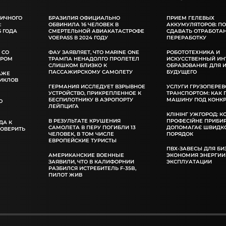
ЛИЧНОГО
БРАЗИЛИЯ ОФИЦИАЛЬНО
ПРИЕМ ГЕЛЕВЫХ
:
ОБВИНИЛА 16 ЧЕЛОВЕК В
АККУМУЛЯТОРОВ: П
 ГОДА
СМЕРТЕЛЬНОЙ АВИАКАТАСТРОФЕ
СДАВАТЬ ОТРАБОТА
VOEPASS В 2024 ГОДУ
ПЕРЕРАБОТКУ
 СО
ФАУ ЗАЯВЛЯЕТ, ЧТО MARINE ONE
РОБОТОТЕХНИКА И
ОРОМ
ТРАМПА НЕНАДОЛГО ПРОЛЕТЕЛ
ИСКУССТВЕННЫЙ ИН
СЛИШКОМ БЛИЗКО К
ОБРАЗОВАНИЕ ДЛЯ 
ПАССАЖИРСКОМУ САМОЛЕТУ
БУДУЩЕГО
АЖЕ
ИКЛОВ
ГЕРМАНИЯ ИССЛЕДУЕТ ВЗРЫВНОЕ
УСЛУГИ ГРУЗОПЕРЕВ
УСТРОЙСТВО, ПРИКРЕПЛЕННОЕ К
ТРАНСПОРТОМ: КАК
БЕСПИЛОТНИКУ В АЭРОПОРТУ
МАШИНУ ПОД КОНКР
О
ЛЕЙПЦИГА
КЛІНІНГ УЖГОРОД: К
В РЕЗУЛЬТАТЕ КРУШЕНИЯ
ПРОФЕСІЙНЕ ПРИБИ
ДА К
САМОЛЕТА В ПЕРУ ПОГИБЛИ 13
ДОПОМАГАЄ ШВИДКО
РОВЕРИТЬ
ЧЕЛОВЕК, В ТОМ ЧИСЛЕ
ПОРЯДОК
ЕВРОПЕЙСКИЕ ТУРИСТЫ
ПВХ-ЗАВЕСЫ ДЛЯ БИ
АМЕРИКАНСКИЕ ВОЕННЫЕ
ЭКОНОМИЯ ЭНЕРГИИ
ЗАЯВИЛИ, ЧТО В КАЛИФОРНИИ
ЭКСПЛУАТАЦИИ
РАЗБИЛСЯ ИСТРЕБИТЕЛЬ F-35B,
ПИЛОТ ЖИВ