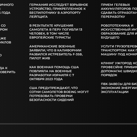
ЛИЧНОГО
ГЕРМАНИЯ ИССЛЕДУЕТ ВЗРЫВНОЕ
ПРИЕМ ГЕЛЕВЫХ
:
УСТРОЙСТВО, ПРИКРЕПЛЕННОЕ К
АККУМУЛЯТОРОВ: П
 ГОДА
БЕСПИЛОТНИКУ В АЭРОПОРТУ
СДАВАТЬ ОТРАБОТА
ЛЕЙПЦИГА
ПЕРЕРАБОТКУ
 СО
В РЕЗУЛЬТАТЕ КРУШЕНИЯ
РОБОТОТЕХНИКА И
ОРОМ
САМОЛЕТА В ПЕРУ ПОГИБЛИ 13
ИСКУССТВЕННЫЙ ИН
ЧЕЛОВЕК, В ТОМ ЧИСЛЕ
ОБРАЗОВАНИЕ ДЛЯ 
ЕВРОПЕЙСКИЕ ТУРИСТЫ
БУДУЩЕГО
АЖЕ
ИКЛОВ
АМЕРИКАНСКИЕ ВОЕННЫЕ
УСЛУГИ ГРУЗОПЕРЕВ
ЗАЯВИЛИ, ЧТО В КАЛИФОРНИИ
ТРАНСПОРТОМ: КАК
РАЗБИЛСЯ ИСТРЕБИТЕЛЬ F-35B,
МАШИНУ ПОД КОНКР
О
ПИЛОТ ЖИВ
КЛІНІНГ УЖГОРОД: К
КАК ВОЕННАЯ ПОМОЩЬ США
ПРОФЕСІЙНЕ ПРИБИ
ДА К
ПОВЛИЯЛА НА ВОЕННЫЕ
ДОПОМАГАЄ ШВИДКО
РОВЕРИТЬ
РАЗРАБОТКИ ИЗРАИЛЯ С 7
ПОРЯДОК
ОКТЯБРЯ 2023 ГОДА
ПВХ-ЗАВЕСЫ ДЛЯ БИ
США ПРЕДУПРЕЖДАЮТ, ЧТО
ЭКОНОМИЯ ЭНЕРГИИ
СОТНИ САМОЛЕТОВ BOEING МОГУТ
ЭКСПЛУАТАЦИИ
ПОТРЕБОВАТЬ ПРОВЕРКИ
БЕЗОПАСНОСТИ СИДЕНИЙ