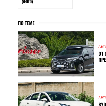
(ФОТО)
ПО ТЕМЕ
АВТ
ОТ 
ПР
АВТ
BYD