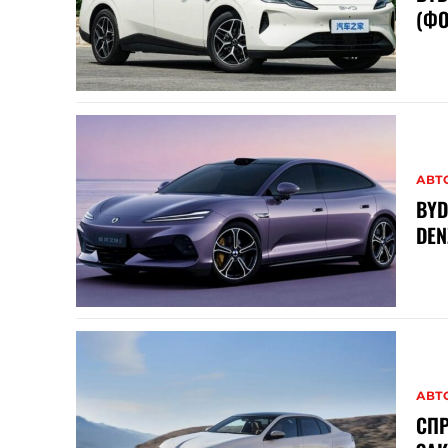
(ФО
АВТ
BY
DEN
АВТ
СП