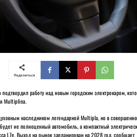
Поделиться
о подтвердил работу над новым городским электрокаром, кот
 Multiplina.
духовным наследником легендарной Multipla, но в совершенно
будет не полноценный автомобиль, а компактный электричес
са L7e. Выход на рынок запланирован на 2028 год, сообщает