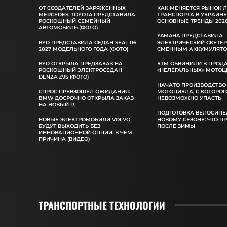
ОТ СОЗДАТЕЛЕЙ ЗАРЯЖЕННЫХ
КАК МЕНЯЕТСЯ РЫНОК 
MERCEDES: TOYOTA ПРЕДСТАВИЛА
ТРАНСПОРТА В УКРАИНЕ
РОСКОШНЫЙ СЕМЕЙНЫЙ
ОСНОВНЫЕ ТРЕНДЫ 2026
АВТОМОБИЛЬ (ФОТО)
YAMAHA ПРЕДСТАВИЛА
BYD ПРЕДСТАВИЛА СЕДАН SEAL 06
ЭЛЕКТРИЧЕСКИЙ СКУТЕР
2027 МОДЕЛЬНОГО ГОДА (ФОТО)
СМЕННЫМ АККУМУЛЯТ
BYD ОТКРЫЛА ПРЕДЗАКАЗ НА
КТМ ОБВИНИЛИ В ПРОД
РОСКОШНЫЙ ЭЛЕКТРОСЕДАН
«НЕЛЕГАЛЬНЫХ» МОТОЦ
DENZA Z9S (ФОТО)
НАЧАТО ПРОИЗВОДСТВО
СПРОС ПРЕВЗОШЕЛ ОЖИДАНИЯ:
МОТОЦИКЛА, С КОТОРОГ
BMW ДОСРОЧНО ОТКРЫЛА ЗАКАЗ
НЕВОЗМОЖНО УПАСТЬ
НА НОВЫЙ I3
ПОДГОТОВКА ВЕЛОСИПЕ
НОВЫЕ ЭЛЕКТРОМОБИЛИ VOLVO
НОВОМУ СЕЗОНУ: ЧТО П
БУДУТ ВЫХОДИТЬ БЕЗ
ПОСЛЕ ЗИМЫ
ИННОВАЦИОННОЙ ОПЦИИ: В ЧЕМ
ПРИЧИНА (ВИДЕО)
ТРАНСПОРТНЫЕ ТЕХНОЛОГИИ