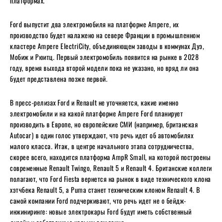
платформах.
Ford выпустит два электромобиля на платформе Ampere, их
производство будет налажено на севере Франции в промышленном
кластере Ampere ElectriCity, объединяющем заводы в коммунах Дуэ,
Мобиж и Рюитц. Первый электромобиль появится на рынке в 2028
году, время выхода второй модели пока не указано, но вряд ли она
будет представлена ​​позже первой.
В пресс-релизах Ford и Renault не уточняется, какие именно
электромобили и на какой платформе Ampere Ford планирует
производить в Европе, но европейские СМИ (например, британская
Autocar) в один голос утверждают, что речь идет об автомобилях
малого класса. Итак, в центре начального этапа сотрудничества,
скорее всего, находится платформа AmpR Small, на которой построены
современные Renault Twingo, Renault 5 и Renault 4. Британские коллеги
полагают, что Ford Fiesta вернется на рынок в виде технического клона
хэтчбека Renault 5, а Puma станет техническим клоном Renault 4. В
самой компании Ford подчеркивают, что речь идет не о бейдж-
инжиниринге: новые электрокары Ford будут иметь собственный