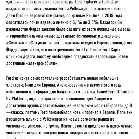
удался — электрические кроссоверы Ford Explorer и Ford Capri,
созданные в рамках альянса Ford и Volkswagen, продаются плохо, а
доля Ford на европейском рынке, по данным Reuters, с 2019 года
сократилась почти вдвое, а именно с 6,1% до 3,3%. Казалось бы,
руководство Форда должно было сделать из этого очевидные выводы
– европейцам нужны новые доступные бензиновые и дизельные
«Фиесты» и «Фокусы», но нет, а причины неудач в Европе руководство
Форда видит в том, что электрические Ford Explorer и Ford Capri
слишком дороги, поэтому необходимо предложить европейцам более
доступные «электромобили».
Ford не хочет самостоятельно разрабатывать новые небольшие
электромобили для Европы. Анонсированная в августе этого года
собственная платформа для бюджетных электромобилей Ford Universal
EV Platform, ведь предназначена в основном для Америки и
достаточно крупных автомобилей, ее невозможно масштабировать до B
—класса, поэтому Ford понадобился новый партнер в Европе. Попытки
расширить альянс с Volkswagen на новые сегменты рынка не
увенчались успехом, но группа Renault смогла предложить приемлемые
условия и стоимость запуска новых недорогих электрокаров на своих