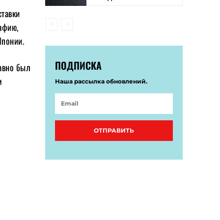
ставки
афию,
Японии.
ПОДПИСКА
давно был
м
Наша рассылка обновлений.
ОТПРАВИТЬ