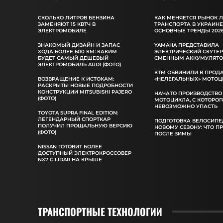
СКОЛЬКО ЛИТРОВ БЕНЗИНА
КАК МЕНЯЕТСЯ РЫНОК 
ЗАМЕНЯЮТ 15 КВТЧ В
ТРАНСПОРТА В УКРАИНЕ
ЭЛЕКТРОМОБИЛЕ
ОСНОВНЫЕ ТРЕНДЫ 2026
ЗНАКОМЫЙ ДИЗАЙН И ЗАПАС
YAMAHA ПРЕДСТАВИЛА
ХОДА БОЛЕЕ 600 КМ: КАКИМ
ЭЛЕКТРИЧЕСКИЙ СКУТЕР
БУДЕТ САМЫЙ ДЕШЕВЫЙ
СМЕННЫМ АККУМУЛЯТ
ЭЛЕКТРОМОБИЛЬ AUDI (ФОТО)
КТМ ОБВИНИЛИ В ПРОД
ВОЗВРАЩЕНИЕ К ИСТОКАМ:
«НЕЛЕГАЛЬНЫХ» МОТОЦ
РАСКРЫТЫ НОВЫЕ ПОДРОБНОСТИ
КОНСТРУКЦИИ MITSUBISHI PAJERO
НАЧАТО ПРОИЗВОДСТВО
(ФОТО)
МОТОЦИКЛА, С КОТОРОГ
НЕВОЗМОЖНО УПАСТЬ
TOYOTA SUPRA FINAL EDITION:
ЛЕГЕНДАРНЫЙ СПОРТКАР
ПОДГОТОВКА ВЕЛОСИПЕ
ПОЛУЧИЛ ПРОЩАЛЬНУЮ ВЕРСИЮ
НОВОМУ СЕЗОНУ: ЧТО П
(ФОТО)
ПОСЛЕ ЗИМЫ
NISSAN ГОТОВИТ БОЛЕЕ
ДОСТУПНЫЙ ЭЛЕКТРОКРОССОВЕР
NX7 С LIDAR НА КРЫШЕ
ТРАНСПОРТНЫЕ ТЕХНОЛОГИИ