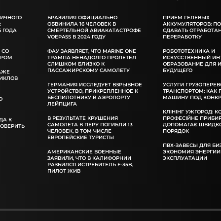
ЛИЧНОГО
БРАЗИЛИЯ ОФИЦИАЛЬНО
ПРИЕМ ГЕЛЕВЫХ
:
ОБВИНИЛА 16 ЧЕЛОВЕК В
АККУМУЛЯТОРОВ: П
 ГОДА
СМЕРТЕЛЬНОЙ АВИАКАТАСТРОФЕ
СДАВАТЬ ОТРАБОТА
VOEPASS В 2024 ГОДУ
ПЕРЕРАБОТКУ
 СО
ФАУ ЗАЯВЛЯЕТ, ЧТО MARINE ONE
РОБОТОТЕХНИКА И
ОРОМ
ТРАМПА НЕНАДОЛГО ПРОЛЕТЕЛ
ИСКУССТВЕННЫЙ ИН
СЛИШКОМ БЛИЗКО К
ОБРАЗОВАНИЕ ДЛЯ 
ПАССАЖИРСКОМУ САМОЛЕТУ
БУДУЩЕГО
АЖЕ
ИКЛОВ
ГЕРМАНИЯ ИССЛЕДУЕТ ВЗРЫВНОЕ
УСЛУГИ ГРУЗОПЕРЕВ
УСТРОЙСТВО, ПРИКРЕПЛЕННОЕ К
ТРАНСПОРТОМ: КАК
БЕСПИЛОТНИКУ В АЭРОПОРТУ
МАШИНУ ПОД КОНКР
О
ЛЕЙПЦИГА
КЛІНІНГ УЖГОРОД: К
В РЕЗУЛЬТАТЕ КРУШЕНИЯ
ПРОФЕСІЙНЕ ПРИБИ
ДА К
САМОЛЕТА В ПЕРУ ПОГИБЛИ 13
ДОПОМАГАЄ ШВИДКО
РОВЕРИТЬ
ЧЕЛОВЕК, В ТОМ ЧИСЛЕ
ПОРЯДОК
ЕВРОПЕЙСКИЕ ТУРИСТЫ
ПВХ-ЗАВЕСЫ ДЛЯ БИ
АМЕРИКАНСКИЕ ВОЕННЫЕ
ЭКОНОМИЯ ЭНЕРГИИ
ЗАЯВИЛИ, ЧТО В КАЛИФОРНИИ
ЭКСПЛУАТАЦИИ
РАЗБИЛСЯ ИСТРЕБИТЕЛЬ F-35B,
ПИЛОТ ЖИВ