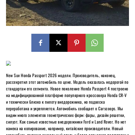
New Suv Honda Passport 2026 модели. Производитель, наконец,
рассекретил этот автомобиль по цене. Модель оказалась недорогой по
стандартам его сегмента. Новое поколение Honda Passport 4 построено
на модифицированной платформе популярного кроссовера Honda CR-V
и технически близко к пилоту внедорожника, но подвеска
переработана и укрепляется. Автомобиль сообщает о Carscoops. Мы
видим много элементов геометрических форм: фары, дизайн решетки,
силуэт. Как самые известные внедорожники Ford и Land Rover. Но нет
намека на копирование, например, китайские производители. Новый
автомобиль получил уникальный стиль и более серьезную подготовку к