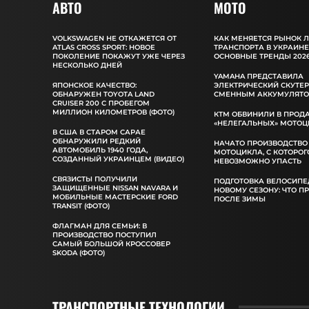
АВТО
MOTO
VOLKSWAGEN НЕ ОТКАЖЕТСЯ ОТ
КАК МЕНЯЕТСЯ РЫНОК 
ATLAS CROSS SPORT: НОВОЕ
ТРАНСПОРТА В УКРАИНЕ
ПОКОЛЕНИЕ ПОКАЖУТ УЖЕ ЧЕРЕЗ
ОСНОВНЫЕ ТРЕНДЫ 2026
НЕСКОЛЬКО ДНЕЙ
YAMAHA ПРЕДСТАВИЛА
ЯПОНСКОЕ КАЧЕСТВО:
ЭЛЕКТРИЧЕСКИЙ СКУТЕР
ОБНАРУЖЕН TOYOTA LAND
СМЕННЫМ АККУМУЛЯТ
CRUISER 200 С ПРОБЕГОМ
МИЛЛИОН КИЛОМЕТРОВ (ФОТО)
КТМ ОБВИНИЛИ В ПРОД
«НЕЛЕГАЛЬНЫХ» МОТОЦ
В США В СТАРОМ САРАЕ
ОБНАРУЖИЛИ РЕДКИЙ
НАЧАТО ПРОИЗВОДСТВО
АВТОМОБИЛЬ 1940 ГОДА,
МОТОЦИКЛА, С КОТОРОГ
СОЗДАННЫЙ УКРАИНЦЕМ (ВИДЕО)
НЕВОЗМОЖНО УПАСТЬ
СВЯЗИСТЫ ПОЛУЧИЛИ
ПОДГОТОВКА ВЕЛОСИПЕ
ЗАЩИЩЕННЫЕ NISSAN NAVARA И
НОВОМУ СЕЗОНУ: ЧТО П
МОБИЛЬНЫЕ МАСТЕРСКИЕ FORD
ПОСЛЕ ЗИМЫ
TRANSIT (ФОТО)
ФЛАГМАН ДЛЯ СЕМЬИ: В
ПРОИЗВОДСТВО ПОСТУПИЛ
САМЫЙ БОЛЬШОЙ КРОССОВЕР
SKODA (ФОТО)
ТРАНСПОРТНЫЕ ТЕХНОЛОГИИ