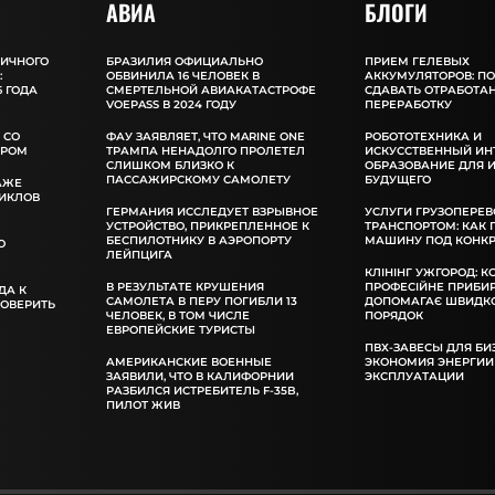
АВИА
БЛОГИ
ЛИЧНОГО
БРАЗИЛИЯ ОФИЦИАЛЬНО
ПРИЕМ ГЕЛЕВЫХ
:
ОБВИНИЛА 16 ЧЕЛОВЕК В
АККУМУЛЯТОРОВ: П
 ГОДА
СМЕРТЕЛЬНОЙ АВИАКАТАСТРОФЕ
СДАВАТЬ ОТРАБОТА
VOEPASS В 2024 ГОДУ
ПЕРЕРАБОТКУ
 СО
ФАУ ЗАЯВЛЯЕТ, ЧТО MARINE ONE
РОБОТОТЕХНИКА И
ОРОМ
ТРАМПА НЕНАДОЛГО ПРОЛЕТЕЛ
ИСКУССТВЕННЫЙ ИН
СЛИШКОМ БЛИЗКО К
ОБРАЗОВАНИЕ ДЛЯ 
ПАССАЖИРСКОМУ САМОЛЕТУ
БУДУЩЕГО
АЖЕ
ИКЛОВ
ГЕРМАНИЯ ИССЛЕДУЕТ ВЗРЫВНОЕ
УСЛУГИ ГРУЗОПЕРЕВ
УСТРОЙСТВО, ПРИКРЕПЛЕННОЕ К
ТРАНСПОРТОМ: КАК
БЕСПИЛОТНИКУ В АЭРОПОРТУ
МАШИНУ ПОД КОНКР
О
ЛЕЙПЦИГА
КЛІНІНГ УЖГОРОД: К
В РЕЗУЛЬТАТЕ КРУШЕНИЯ
ПРОФЕСІЙНЕ ПРИБИ
ДА К
САМОЛЕТА В ПЕРУ ПОГИБЛИ 13
ДОПОМАГАЄ ШВИДКО
РОВЕРИТЬ
ЧЕЛОВЕК, В ТОМ ЧИСЛЕ
ПОРЯДОК
ЕВРОПЕЙСКИЕ ТУРИСТЫ
ПВХ-ЗАВЕСЫ ДЛЯ БИ
АМЕРИКАНСКИЕ ВОЕННЫЕ
ЭКОНОМИЯ ЭНЕРГИИ
ЗАЯВИЛИ, ЧТО В КАЛИФОРНИИ
ЭКСПЛУАТАЦИИ
РАЗБИЛСЯ ИСТРЕБИТЕЛЬ F-35B,
ПИЛОТ ЖИВ