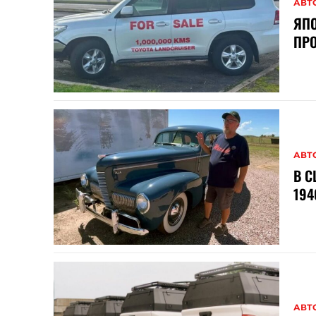
АВТ
ЯПО
ПР
АВТ
В С
194
АВТ