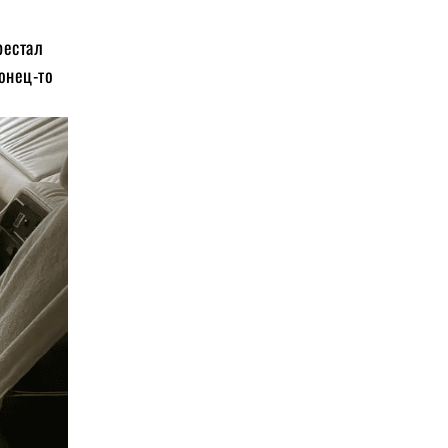
рестал
конец-то