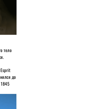
го тело
я.
Esprit
онялся до
о 1845