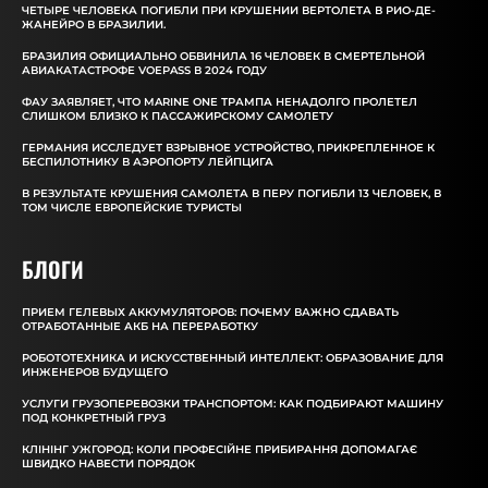
ЧЕТЫРЕ ЧЕЛОВЕКА ПОГИБЛИ ПРИ КРУШЕНИИ ВЕРТОЛЕТА В РИО-ДЕ-
ЖАНЕЙРО В БРАЗИЛИИ.
БРАЗИЛИЯ ОФИЦИАЛЬНО ОБВИНИЛА 16 ЧЕЛОВЕК В СМЕРТЕЛЬНОЙ
АВИАКАТАСТРОФЕ VOEPASS В 2024 ГОДУ
ФАУ ЗАЯВЛЯЕТ, ЧТО MARINE ONE ТРАМПА НЕНАДОЛГО ПРОЛЕТЕЛ
СЛИШКОМ БЛИЗКО К ПАССАЖИРСКОМУ САМОЛЕТУ
ГЕРМАНИЯ ИССЛЕДУЕТ ВЗРЫВНОЕ УСТРОЙСТВО, ПРИКРЕПЛЕННОЕ К
БЕСПИЛОТНИКУ В АЭРОПОРТУ ЛЕЙПЦИГА
В РЕЗУЛЬТАТЕ КРУШЕНИЯ САМОЛЕТА В ПЕРУ ПОГИБЛИ 13 ЧЕЛОВЕК, В
ТОМ ЧИСЛЕ ЕВРОПЕЙСКИЕ ТУРИСТЫ
БЛОГИ
ПРИЕМ ГЕЛЕВЫХ АККУМУЛЯТОРОВ: ПОЧЕМУ ВАЖНО СДАВАТЬ
ОТРАБОТАННЫЕ АКБ НА ПЕРЕРАБОТКУ
РОБОТОТЕХНИКА И ИСКУССТВЕННЫЙ ИНТЕЛЛЕКТ: ОБРАЗОВАНИЕ ДЛЯ
ИНЖЕНЕРОВ БУДУЩЕГО
УСЛУГИ ГРУЗОПЕРЕВОЗКИ ТРАНСПОРТОМ: КАК ПОДБИРАЮТ МАШИНУ
ПОД КОНКРЕТНЫЙ ГРУЗ
КЛІНІНГ УЖГОРОД: КОЛИ ПРОФЕСІЙНЕ ПРИБИРАННЯ ДОПОМАГАЄ
ШВИДКО НАВЕСТИ ПОРЯДОК