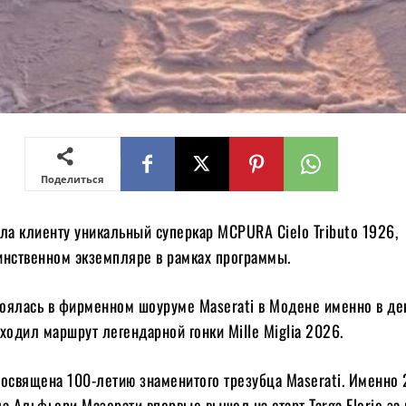
Поделиться
ла клиенту уникальный суперкар MCPURA Cielo Tributo 1926,
инственном экземпляре в рамках программы.
оялась в фирменном шоуруме Maserati в Модене именно в ден
ходил маршрут легендарной гонки Mille Miglia 2026.
посвящена 100-летию знаменитого трезубца Maserati. Именно 
а Альфьери Мазерати впервые вышел на старт Targa Florio за