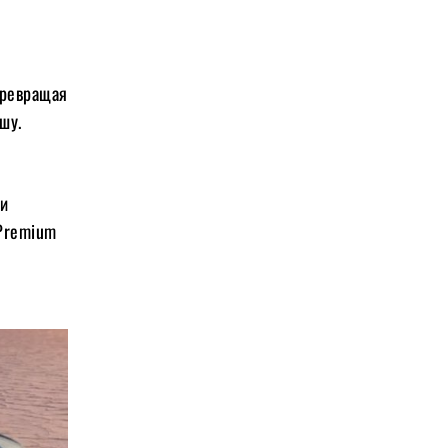
превращая
шу.
ли
 Premium