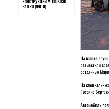
КОНСТРУКЦИИ MITSUBISHI
PAJERO (ФОТО)
На капоте вручн
разместили сраз
созданную Марио
На специальных
Гверино Бертокк
Автомобиль пол