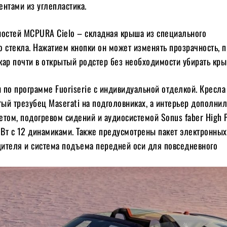
нтами из углепластика.
ностей MCPURA Cielo – складная крыша из специального
о стекла. Нажатием кнопки он может изменять прозрачность, 
кар почти в открытый родстер без необходимости убирать кры
 по программе Fuoriserie с индивидуальной отделкой. Кресла
ый трезубец Maserati на подголовниках, а интерьер дополни
етом, подогревом сидений и аудиосистемой Sonus faber High
Вт с 12 динамиками. Также предусмотрены пакет электронных
ителя и система подъема передней оси для повседневного