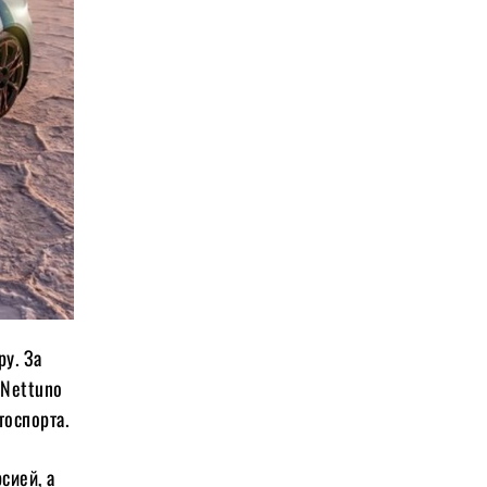
ру. За
 Nettuno
тоспорта.
сией, а