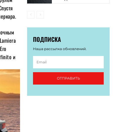
Спустя
перкара.
оночным
ПОДПИСКА
Lamiera
Его
Наша рассылка обновлений.
inito и
ОТПРАВИТЬ