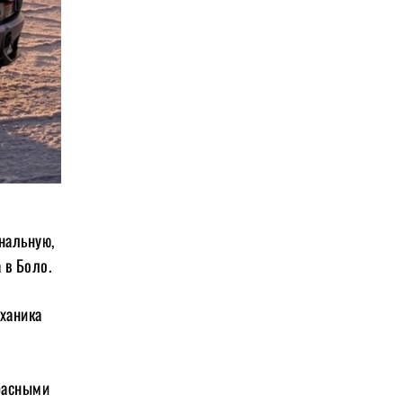
нальную,
 в Боло.
ханика
расными