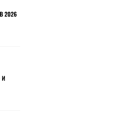
В 2026
 И