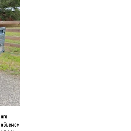
мого
м объемом