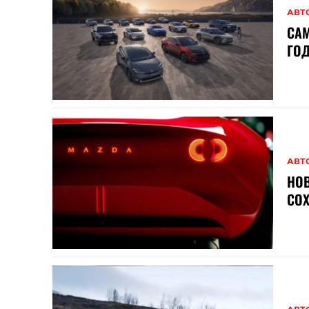
АВТ
СА
ГОД
АВТ
НОВ
СОХ