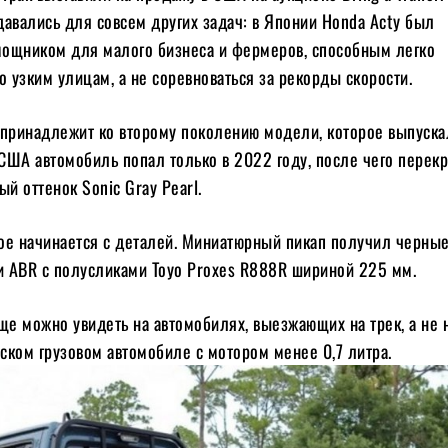
авались для совсем других задач: в Японии Honda Acty был
ощником для малого бизнеса и фермеров, способным легко
о узким улицам, а не соревноваться за рекорды скорости.
 принадлежит ко второму поколению модели, которое выпуска
 США автомобиль попал только в 2022 году, после чего перек
ый оттенок Sonic Gray Pearl.
ое начинается с деталей. Миниатюрный пикап получил черные
 ABR с полусликами Toyo Proxes R888R шириной 225 мм.
ще можно увидеть на автомобилях, выезжающих на трек, а не 
ском грузовом автомобиле с мотором менее 0,7 литра.