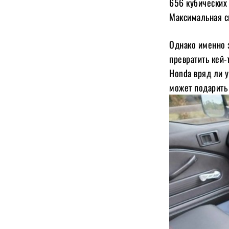
656 кубических 
Максимальная с
Однако именно 
превратить кей-
Honda вряд ли у
может подарить 