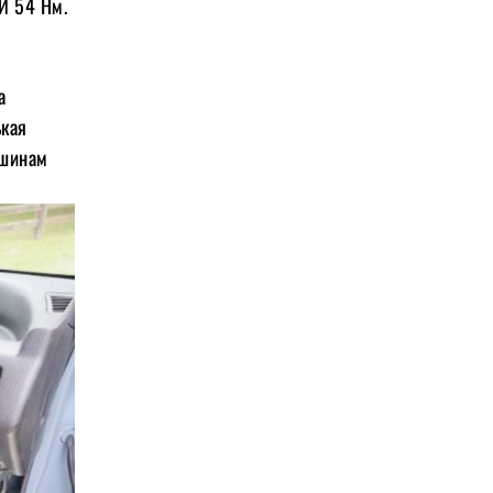
 И 54 Нм.
а
ькая
 шинам