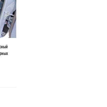
асный
ерных