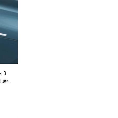
. В
ации.