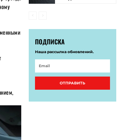
зному
ременными
ПОДПИСКА
Наша рассылка обновлений.
т
ОТПРАВИТЬ
анием,