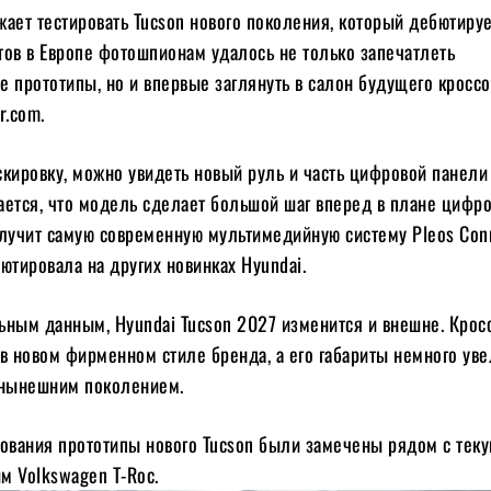
ает тестировать Tucson нового поколения, который дебютируе
стов в Европе фотошпионам удалось не только запечатлеть
 прототипы, но и впервые заглянуть в салон будущего кроссо
r.com.
скировку, можно увидеть новый руль и часть цифровой панели
ается, что модель сделает большой шаг вперед в плане цифр
олучит самую современную мультимедийную систему Pleos Con
ютировала на других новинках Hyundai.
ьным данным, Hyundai Tucson 2027 изменится и внешне. Крос
в новом фирменном стиле бренда, а его габариты немного ув
 нынешним поколением.
рования прототипы нового Tucson были замечены рядом с тек
м Volkswagen T-Roc.