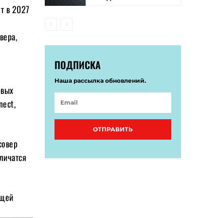
т в 2027
вера,
ПОДПИСКА
Наша рассылка обновлений.
овых
nect,
ОТПРАВИТЬ
совер
еличатся
ущей