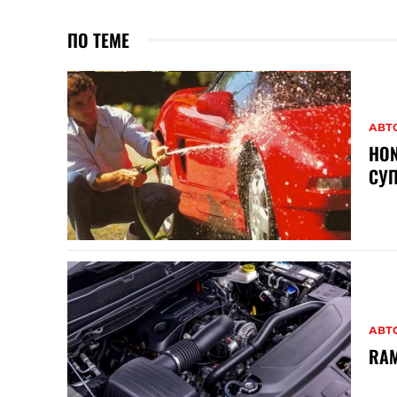
ПО ТЕМЕ
АВТ
HON
СУП
АВТ
RAM