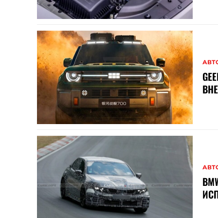
АВТ
GE
ВН
АВТ
BMW
ИСП