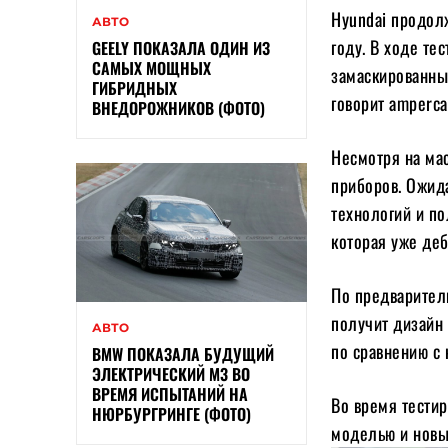
Hyundai продолж
АВТО
году. В ходе те
GEELY ПОКАЗАЛА ОДИН ИЗ
САМЫХ МОЩНЫХ
замаскированные
ГИБРИДНЫХ
говорит amperca
ВНЕДОРОЖНИКОВ (ФОТО)
Несмотря на ма
приборов. Ожид
технологий и п
которая уже деб
По предварител
получит дизайн 
АВТО
по сравнению с
BMW ПОКАЗАЛА БУДУЩИЙ
ЭЛЕКТРИЧЕСКИЙ M3 ВО
ВРЕМЯ ИСПЫТАНИЙ НА
Во время тести
НЮРБУРГРИНГЕ (ФОТО)
моделью и новы