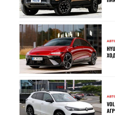
АВТ
HYU
ХОД
АВТ
VOL
АГР