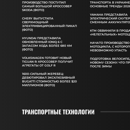
ПРОИЗВОДСТВО ПОСТУПИЛ
ТРАНСПОРТА В УКРАИНЕ
САМЫЙ БОЛЬШОЙ КРОССОВЕР
ОСНОВНЫЕ ТРЕНДЫ 2026
SKODA (ФОТО)
YAMAHA ПРЕДСТАВИЛА
CHERY ВЫПУСТИЛА
ЭЛЕКТРИЧЕСКИЙ СКУТЕР
СВЕРХМОЩНЫЙ
СМЕННЫМ АККУМУЛЯТ
ЭЛЕКТРИФИЦИРОВАННЫЙ ПИКАП
(ФОТО)
КТМ ОБВИНИЛИ В ПРОД
«НЕЛЕГАЛЬНЫХ» МОТОЦ
HYUNDAI ПРЕДСТАВИЛА
ОБНОВЛЕННЫЙ IONIQ 6 С
НАЧАТО ПРОИЗВОДСТВО
ЗАПАСОМ ХОДА БОЛЕЕ 680 КМ
МОТОЦИКЛА, С КОТОРОГ
(ФОТО)
НЕВОЗМОЖНО УПАСТЬ
VOLKSWAGEN ГОТОВИТ НОВЫЙ
ПОДГОТОВКА ВЕЛОСИПЕ
TIGUAN R: КРОССОВЕР ПОЛУЧИТ
НОВОМУ СЕЗОНУ: ЧТО П
АГРЕГАТЫ ОТ GOLF R
ПОСЛЕ ЗИМЫ
1600-СИЛЬНЫЙ ЖЕРЕБЕЦ:
ДЕБЮТИРОВАЛ ЭКСКЛЮЗИВНЫЙ
BUGATTI СТОИМОСТЬЮ БОЛЕЕ $20
МИЛЛИОНОВ (ФОТО)
ТРАНСПОРТНЫЕ ТЕХНОЛОГИИ