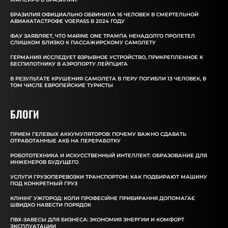
БРАЗИЛИЯ ОФИЦИАЛЬНО ОБВИНИЛА 16 ЧЕЛОВЕК В СМЕРТЕЛЬНОЙ
АВИАКАТАСТРОФЕ VOEPASS В 2024 ГОДУ
ФАУ ЗАЯВЛЯЕТ, ЧТО MARINE ONE ТРАМПА НЕНАДОЛГО ПРОЛЕТЕЛ
СЛИШКОМ БЛИЗКО К ПАССАЖИРСКОМУ САМОЛЕТУ
ГЕРМАНИЯ ИССЛЕДУЕТ ВЗРЫВНОЕ УСТРОЙСТВО, ПРИКРЕПЛЕННОЕ К
БЕСПИЛОТНИКУ В АЭРОПОРТУ ЛЕЙПЦИГА
В РЕЗУЛЬТАТЕ КРУШЕНИЯ САМОЛЕТА В ПЕРУ ПОГИБЛИ 13 ЧЕЛОВЕК, В
ТОМ ЧИСЛЕ ЕВРОПЕЙСКИЕ ТУРИСТЫ
БЛОГИ
ПРИЕМ ГЕЛЕВЫХ АККУМУЛЯТОРОВ: ПОЧЕМУ ВАЖНО СДАВАТЬ
ОТРАБОТАННЫЕ АКБ НА ПЕРЕРАБОТКУ
РОБОТОТЕХНИКА И ИСКУССТВЕННЫЙ ИНТЕЛЛЕКТ: ОБРАЗОВАНИЕ ДЛЯ
ИНЖЕНЕРОВ БУДУЩЕГО
УСЛУГИ ГРУЗОПЕРЕВОЗКИ ТРАНСПОРТОМ: КАК ПОДБИРАЮТ МАШИНУ
ПОД КОНКРЕТНЫЙ ГРУЗ
КЛІНІНГ УЖГОРОД: КОЛИ ПРОФЕСІЙНЕ ПРИБИРАННЯ ДОПОМАГАЄ
ШВИДКО НАВЕСТИ ПОРЯДОК
ПВХ-ЗАВЕСЫ ДЛЯ БИЗНЕСА: ЭКОНОМИЯ ЭНЕРГИИ И КОМФОРТ
ЭКСПЛУАТАЦИИ