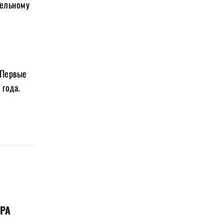
тельному
. Первые
 года.
РА