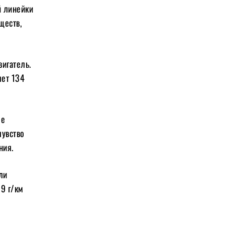
й линейки
ществ,
игатель.
яет 134
ое
чувство
ния.
ли
39 г/км