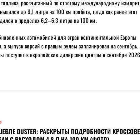
 топлива, рассчитанный по строгому международному измери
ньшился до 6,1 литра на 100 км пробега, тогда как ранее этот
дился в пределах 6,2–6,3 литра на 100 км.
бновленных автомобилей для стран континентальной Европы
е, а выпуск версий с правым рулем запланирован на сентябрь
ы поступят в европейские дилерские центры в сентябре 2026
О
ЕВЛЕ DUSTER: РАСКРЫТЫ ПОДРОБНОСТИ КРОССОВЕ
SAN С РАСХОДОМ 4,8 Л НА 100 КМ (ФОТО)