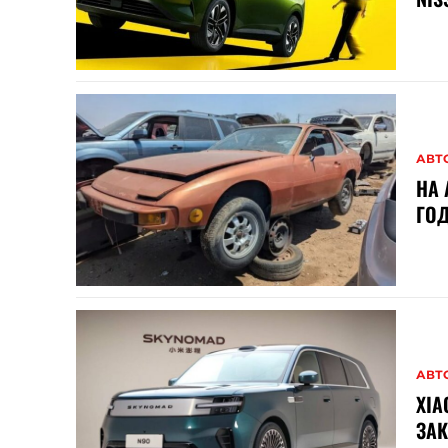
АВТ
НА 
ГОД
АВТ
XIA
ЗАК