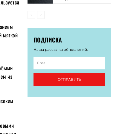
ользуется
ванием
й мягкой
ПОДПИСКА
Наша рассылка обновлений.
собыми
ием из
ОТПРАВИТЬ
ысоким
мовыми
расными