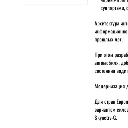
суппортами, 
Архитектура ин
информационно-
прошлых лет.
При этом разра
автомобиля, доб
состояния водит
Модернизация д
Для стран Евро
вариантом сило
Skyactiv-G.