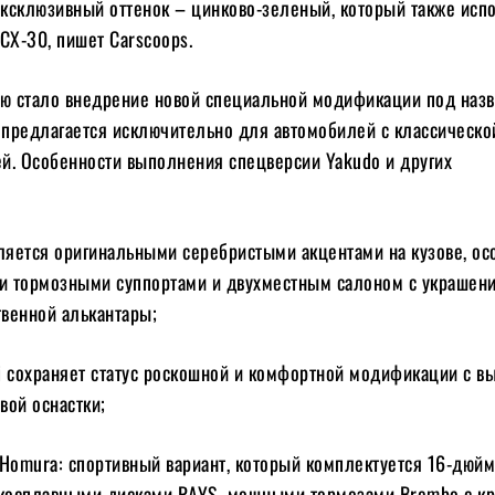
ксклюзивный оттенок – цинково-зеленый, который также исп
CX-30, пишет Carscoops.
ью стало внедрение новой специальной модификации под наз
я предлагается исключительно для автомобилей с классическо
й. Особенности выполнения спецверсии Yakudo и других
ляется оригинальными серебристыми акцентами на кузове, о
и тормозными суппортами и двухместным салоном с украшен
венной алькантары;
i сохраняет статус роскошной и комфортной модификации с в
вой оснастки;
Homura: спортивный вариант, который комплектуется 16-дюй
косплавными дисками RAYS, мощными тормозами Brembo с к