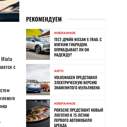
РЕКОМЕНДУЕМ
ИЗБРАННОЕ
ТЕСТ-ДРАЙВ NISSAN X-TRAIL С
МЯГКИМ ГИБРИДОМ.
ОПРАВДЫВАЕТ ЛИ ОН
НАДЕЖДУ?
 Miata
ается с
АВТО
VOLKSWAGEN ПРЕДСТАВИЛ
ЭЛЕКТРИЧЕСКУЮ ВЕРСИЮ
ЗНАМЕНИТОГО МУЛЬТИВЕНА
истем
илового
ИЗБРАННОЕ
ынка
PORSCHE ПРЕДСТАВИТ НОВЫЙ
ЛОГОТИП К 75-ЛЕТИЮ
ПЕРВОГО АВТОМОБИЛЯ
ь
БРЕНДА