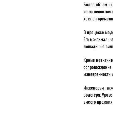
Более объемный
из-за несоотве
хотя он времен
В процессе мод
Его максимальн
лошадиные силы
Кроме незначит
сопровождение и
маневренности 
Инженерам такж
родстера. Урове
вместо прежних