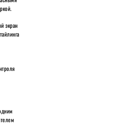
ркой.
ый экран
тайлинга
онтроля
 одним
ателем