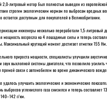
 2,0-литровый мотор был полностью выведен из европейско
тствия строгим экологическим нормам по выбросам вредных ве
но остается доступным для покупателей в Великобритании.
ернизации инженеры несколько переработали 1,5-литровый дв
ая мощность возросла на 4 лошадиные силы и теперь составл
. Максимальный крутящий момент достигает отметки 155 Нм.
ельного прироста мощности, специалисты улучшили акустичн
 звук выхлопной системы двигателя, что позволило усилить 
и прямой связи с автомобилем во время динамического вожде
е удалось улучшить экологические и экономические показате
нь выбросов углекислого газа снизился и теперь составляет 1
 140–142 г/км.