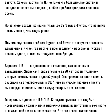
августа. Хакеры заставили JLR остановить большинство систем и
заводов на несколько недель, а сбои в работе продолжались всю
осень.
Из-за этого доходы компании упали до 22,9 млрд фунтов, что на пятую
часть меньше, чем годом ранее.
Помимо внутренних проблем Jaguar Land Rover столкнулся с жестким
давлением в Китае, где местные производители массово выпускают
новые модели, вытесняя традиционные бренды.
Впрочем, JLR — не единственная компания, оказавшаяся в
затруднении. Японская Honda впервые за 70 лет своей публичной
истории зафиксировала годовой ущерб. Это произошло после отмены
субсидий на электромобили в США, что вынудило японцев списать
миллиардные инвестиции в аккумуляторные технологии.
Генеральный директор JLR П. Б. Баладжи признал, что год был
чрезвычайно сложным из-за многочисленных препятствий, в том числе
вынужденной паузы в производстве. В то же время, руководство