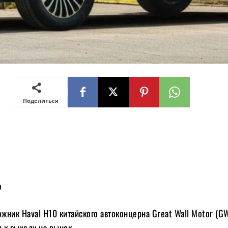
Поделиться
о
жник Haval H10 китайского автоконцерна Great Wall Motor (
я к выходу на рынок.