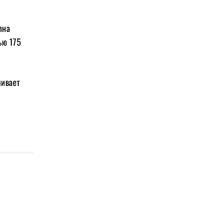
пна
ью 175
чивает