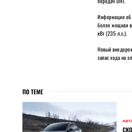
передач DHT.
Информация об 
более мощная в
кВт (235 л.с.).
Новый внедорож
запас хода на э
ПО ТЕМЕ
АВТ
СКО