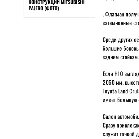
КОНСТРУКЦИИ MITSUBISHI
PAJERO (ФОТО)
. Флагман полу
затемненные ст
Среди других о
большие боковы
задним стойкам.
Если H10 выгляд
2050 мм, высот
Toyota Land Cru
имеет большую 
Салон автомоби
Сразу привлека
служит точкой д