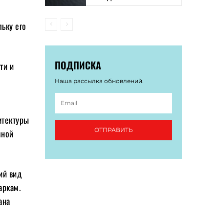
льку его
ПОДПИСКА
ти и
Наша рассылка обновлений.
итектуры
ОТПРАВИТЬ
мной
ий вид
аркам.
ана