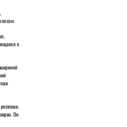
,
олесом.
ше,
ающаяся к
, шириной
ний
тная
 роскоши.
экран. Он