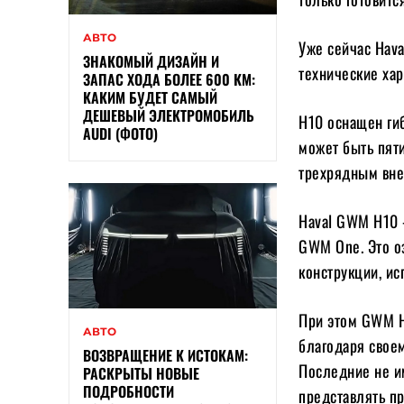
АВТО
Уже сейчас Hava
ЗНАКОМЫЙ ДИЗАЙН И
технические хар
ЗАПАС ХОДА БОЛЕЕ 600 КМ:
КАКИМ БУДЕТ САМЫЙ
ДЕШЕВЫЙ ЭЛЕКТРОМОБИЛЬ
H10 оснащен ги
AUDI (ФОТО)
может быть пят
трехрядным вн
Haval GWM H10 
GWM One. Это оз
конструкции, ис
При этом GWM H
АВТО
благодаря свое
ВОЗВРАЩЕНИЕ К ИСТОКАМ:
Последние не и
РАСКРЫТЫ НОВЫЕ
ПОДРОБНОСТИ
представлять п