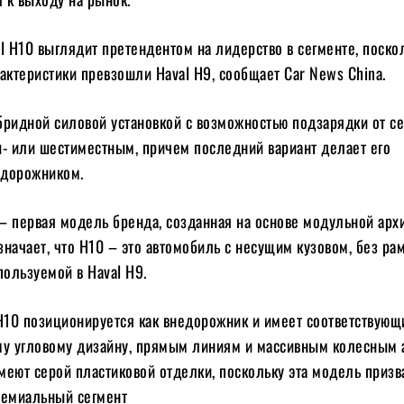
l H10 выглядит претендентом на лидерство в сегменте, поско
актеристики превзошли Haval H9, сообщает Car News China.
бридной силовой установкой с возможностью подзарядки от се
и- или шестиместным, причем последний вариант делает его
едорожником.
– первая модель бренда, созданная на основе модульной арх
начает, что H10 – это автомобиль с несущим кузовом, без ра
пользуемой в Haval H9.
10 позиционируется как внедорожник и имеет соответствующ
му угловому дизайну, прямым линиям и массивным колесным 
меют серой пластиковой отделки, поскольку эта модель призв
ремиальный сегмент