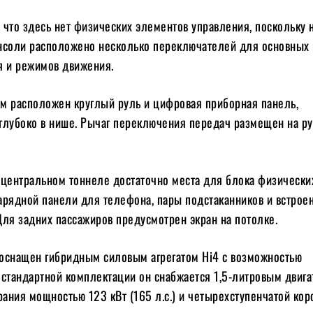
, что здесь нет физических элементов управления, поскольку 
нсоли расположено несколько переключателей для основных 
я и режимов движения.
м расположен круглый руль и цифровая приборная панель,
глубоко в нише. Рычаг переключения передач размещен на р
в центральном тоннеле достаточно места для блока физически
арядной панели для телефона, пары подстаканников и встрое
Для задних пассажиров предусмотрен экран на потолке.
оснащен гибридным силовым агрегатом Hi4 с возможностью
 стандартной комплектации он снабжается 1,5-литровым двиг
рания мощностью 123 кВт (165 л.с.) и четырехступенчатой кор