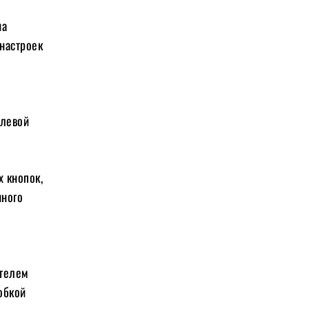
на
настроек
улевой
х кнопок,
нного
ателем
обкой