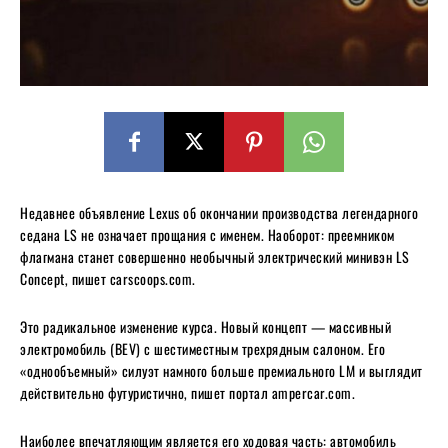
Недавнее объявление Lexus об окончании производства легендарного
седана LS не означает прощания с именем. Наоборот: преемником
флагмана станет совершенно необычный электрический минивэн LS
Concept, пишет carscoops.com.
Это радикальное изменение курса. Новый концепт — массивный
электромобиль (BEV) с шестиместным трехрядным салоном. Его
«однообъемный» силуэт намного больше премиального LM и выглядит
действительно футуристично, пишет портал ampercar.com.
Наиболее впечатляющим является его ходовая часть: автомобиль