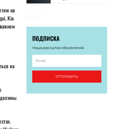
етию на
ai, Kia
 важном
ПОДПИСКА
Наша рассылка обновлений.
ться на
ОТПРАВИТЬ
е
и должны
стах.