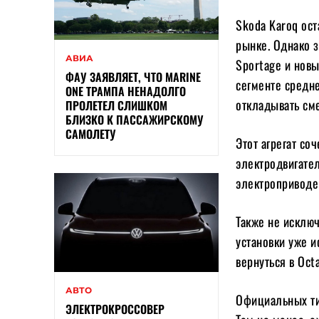
Skoda Karoq ос
рынке. Однако з
АВИА
Sportage и новы
ФАУ ЗАЯВЛЯЕТ, ЧТО MARINE
сегменте средн
ONE ТРАМПА НЕНАДОЛГО
откладывать см
ПРОЛЕТЕЛ СЛИШКОМ
БЛИЗКО К ПАССАЖИРСКОМУ
САМОЛЕТУ
Этот агрегат со
электродвигате
электроприводе 
Также не исклю
установки уже и
вернуться в Octa
АВТО
Официальных тиз
ЭЛЕКТРОКРОССОВЕР