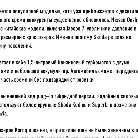
тается популярной моделью, хотя уже приближается к десятил
а это время конкуренты существенно обновились. Nissan Qashq
е китайские модели, включая Jaecoo 7, увеличили давление в
еразмерных кроссоверов. Именно поэтому Skoda решила не
ену поколений.
четает в себе 1,5-литровый бензиновый турбомотор с двумя
лями и небольшой аккумулятор. Автомобиль сможет передвига
часть времени без подзарядки от розетки.
чен внешний вид plug–in гибридной версии. Подобные силовы
спользуют более крупные Skoda Kodiaq и Superb, а позже он
via.
еров Karoq пока нет, а прототипы еще не были замечены в те