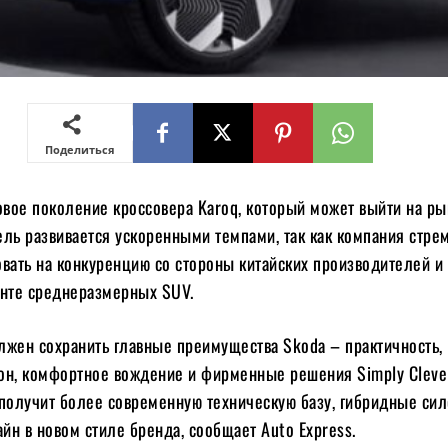
Поделиться
овое поколение кроссовера Karoq, который может выйти на ры
ль развивается ускоренными темпами, так как компания стре
вать на конкуренцию со стороны китайских производителей и 
енте среднеразмерных SUV.
лжен сохранить главные преимущества Skoda – практичность,
он, комфортное вождение и фирменные решения Simply Cleve
 получит более современную техническую базу, гибридные си
айн в новом стиле бренда, сообщает Auto Express.