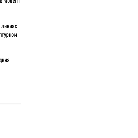
ык Modern
х линиях
ьптурном
едняя