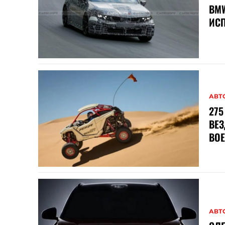
BMW
ИСП
АВТ
275
ВЕ
ВО
АВТ