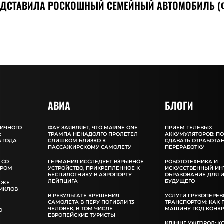
ЕДСТАВИЛА РОСКОШНЫЙ СЕМЕЙНЫЙ АВТОМОБИЛЬ (
АВИА
БЛОГИ
ЛИЧНОГО
ФАУ ЗАЯВЛЯЕТ, ЧТО MARINE ONE
ПРИЕМ ГЕЛЕВЫХ
:
ТРАМПА НЕНАДОЛГО ПРОЛЕТЕЛ
АККУМУЛЯТОРОВ: П
 ГОДА
СЛИШКОМ БЛИЗКО К
СДАВАТЬ ОТРАБОТА
ПАССАЖИРСКОМУ САМОЛЕТУ
ПЕРЕРАБОТКУ
 СО
ГЕРМАНИЯ ИССЛЕДУЕТ ВЗРЫВНОЕ
РОБОТОТЕХНИКА И
ОРОМ
УСТРОЙСТВО, ПРИКРЕПЛЕННОЕ К
ИСКУССТВЕННЫЙ ИН
БЕСПИЛОТНИКУ В АЭРОПОРТУ
ОБРАЗОВАНИЕ ДЛЯ 
ЛЕЙПЦИГА
БУДУЩЕГО
АЖЕ
ИКЛОВ
В РЕЗУЛЬТАТЕ КРУШЕНИЯ
УСЛУГИ ГРУЗОПЕРЕВ
САМОЛЕТА В ПЕРУ ПОГИБЛИ 13
ТРАНСПОРТОМ: КАК
ЧЕЛОВЕК, В ТОМ ЧИСЛЕ
МАШИНУ ПОД КОНКР
О
ЕВРОПЕЙСКИЕ ТУРИСТЫ
КЛІНІНГ УЖГОРОД: К