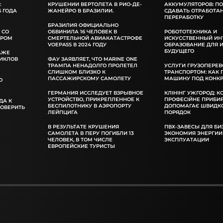
:
КРУШЕНИИ ВЕРТОЛЕТА В РИО-ДЕ-
АККУМУЛЯТОРОВ: П
 ГОДА
ЖАНЕЙРО В БРАЗИЛИИ.
СДАВАТЬ ОТРАБОТА
ПЕРЕРАБОТКУ
БРАЗИЛИЯ ОФИЦИАЛЬНО
 СО
ОБВИНИЛА 16 ЧЕЛОВЕК В
РОБОТОТЕХНИКА И
ОРОМ
СМЕРТЕЛЬНОЙ АВИАКАТАСТРОФЕ
ИСКУССТВЕННЫЙ ИН
VOEPASS В 2024 ГОДУ
ОБРАЗОВАНИЕ ДЛЯ 
БУДУЩЕГО
АЖЕ
ИКЛОВ
ФАУ ЗАЯВЛЯЕТ, ЧТО MARINE ONE
ТРАМПА НЕНАДОЛГО ПРОЛЕТЕЛ
УСЛУГИ ГРУЗОПЕРЕВ
СЛИШКОМ БЛИЗКО К
ТРАНСПОРТОМ: КАК
ПАССАЖИРСКОМУ САМОЛЕТУ
МАШИНУ ПОД КОНКР
О
ГЕРМАНИЯ ИССЛЕДУЕТ ВЗРЫВНОЕ
КЛІНІНГ УЖГОРОД: К
УСТРОЙСТВО, ПРИКРЕПЛЕННОЕ К
ПРОФЕСІЙНЕ ПРИБИ
ДА К
БЕСПИЛОТНИКУ В АЭРОПОРТУ
ДОПОМАГАЄ ШВИДКО
РОВЕРИТЬ
ЛЕЙПЦИГА
ПОРЯДОК
В РЕЗУЛЬТАТЕ КРУШЕНИЯ
ПВХ-ЗАВЕСЫ ДЛЯ БИ
САМОЛЕТА В ПЕРУ ПОГИБЛИ 13
ЭКОНОМИЯ ЭНЕРГИИ
ЧЕЛОВЕК, В ТОМ ЧИСЛЕ
ЭКСПЛУАТАЦИИ
ЕВРОПЕЙСКИЕ ТУРИСТЫ