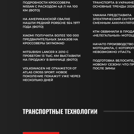
ПОДРОБНОСТИ КРОССОВЕРА
ТРАНСПОРТА В УКРАИНЕ
NISSAN С РАСХОДОМ 4,8 Л НА 100
ОСНОВНЫЕ ТРЕНДЫ 2026
КМ (ФОТО)
YAMAHA ПРЕДСТАВИЛА
НА АМЕРИКАНСКОЙ СВАЛКЕ
ЭЛЕКТРИЧЕСКИЙ СКУТЕР
НАШЛИ РЕДКИЙ PORSCHE 924 1977
СМЕННЫМ АККУМУЛЯТ
ГОДА (ФОТО)
КТМ ОБВИНИЛИ В ПРОД
XIAOMI ПОЛУЧИЛА БОЛЕЕ 100 000
«НЕЛЕГАЛЬНЫХ» МОТОЦ
ПРЕДВАРИТЕЛЬНЫХ ЗАКАЗОВ НА
КРОССОВЕРЫ SKYNOMAD
НАЧАТО ПРОИЗВОДСТВО
МОТОЦИКЛА, С КОТОРОГ
MITSUBISHI LANCER X 2010 С
НЕВОЗМОЖНО УПАСТЬ
ПРОБЕГОМ 13 ТЫС. КМ ВЫСТАВИЛИ
НА ПРОДАЖУ В ВИННИЦЕ (ФОТО)
ПОДГОТОВКА ВЕЛОСИПЕ
НОВОМУ СЕЗОНУ: ЧТО П
VOLKSWAGEN НЕ ОТКАЖЕТСЯ ОТ
ПОСЛЕ ЗИМЫ
ATLAS CROSS SPORT: НОВОЕ
ПОКОЛЕНИЕ ПОКАЖУТ УЖЕ ЧЕРЕЗ
НЕСКОЛЬКО ДНЕЙ
ТРАНСПОРТНЫЕ ТЕХНОЛОГИИ