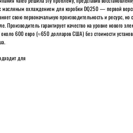
мпания Valeo решила эту проблему, представив восстановлен
с масляным охлаждением для коробки DQ250 — первой верс
няет свою первоначальную производительность и ресурс, но с
. Производитель гарантирует качество на уровне нового элем
т около 600 евро (≈650 долларов США) без стоимости установ
ua.
одходит для