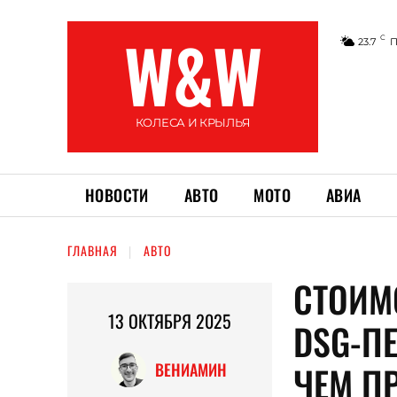
W&W
C
23.7
П
КОЛЕСА И КРЫЛЬЯ
НОВОСТИ
АВТО
МОТО
АВИА
ГЛАВНАЯ
АВТО
СТОИМ
13 ОКТЯБРЯ 2025
DSG-П
ЧЕМ П
ВЕНИАМИН