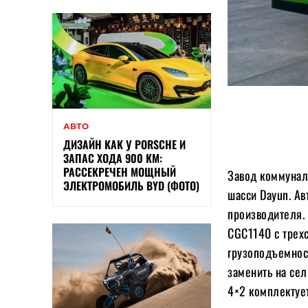
АВТО
ДИЗАЙН КАК У PORSCHE И
ЗАПАС ХОДА 900 КМ:
РАССЕКРЕЧЕН МОЩНЫЙ
Завод коммунал
ЭЛЕКТРОМОБИЛЬ BYD (ФОТО)
шасси Dayun. Ав
производителя.
CGC1140 с трех
грузоподъемнос
заменить на се
4×2 комплектуе