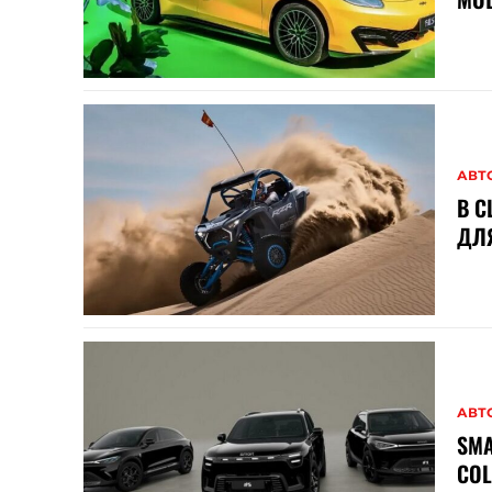
АВТ
В С
ДЛ
АВТ
SM
COL