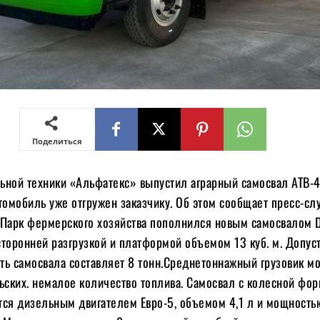
Поделиться
ьной техники «Альфатекс» выпустил аграрный самосвал АТВ-4
томобиль уже отгружен заказчику. Об этом сообщает пресс-сл
 Парк фермерского хозяйства пополнился новым самосвалом
сторонней разгрузкой и платформой объемом 13 куб. м. Допус
ть самосвала составляет 8 тонн.Среднетоннажный грузовик м
льских. немалое количество топлива. Самосвал с колесной фо
тся дизельным двигателем Евро-5, объемом 4,1 л и мощность