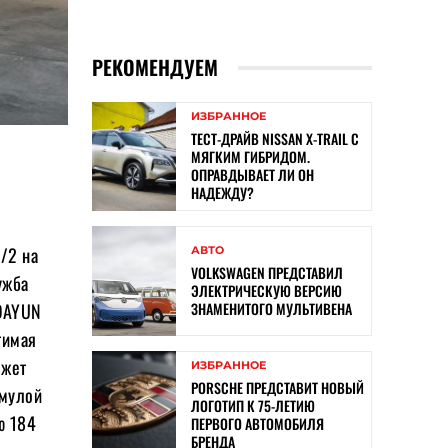
РЕКОМЕНДУЕМ
ИЗБРАННОЕ
ТЕСТ-ДРАЙВ NISSAN X-TRAIL С
МЯГКИМ ГИБРИДОМ.
ОПРАВДЫВАЕТ ЛИ ОН
НАДЕЖДУ?
/2 на
АВТО
VOLKSWAGEN ПРЕДСТАВИЛ
ужба
ЭЛЕКТРИЧЕСКУЮ ВЕРСИЮ
ЗНАМЕНИТОГО МУЛЬТИВЕНА
 DAYUN
тимая
ожет
ИЗБРАННОЕ
PORSCHE ПРЕДСТАВИТ НОВЫЙ
рмулой
ЛОГОТИП К 75-ЛЕТИЮ
ю 184
ПЕРВОГО АВТОМОБИЛЯ
БРЕНДА