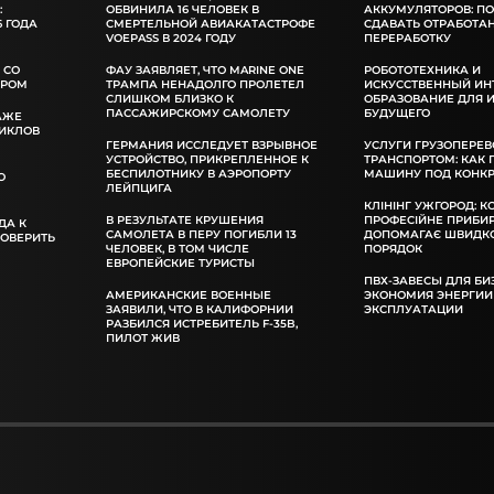
:
ОБВИНИЛА 16 ЧЕЛОВЕК В
АККУМУЛЯТОРОВ: П
 ГОДА
СМЕРТЕЛЬНОЙ АВИАКАТАСТРОФЕ
СДАВАТЬ ОТРАБОТА
VOEPASS В 2024 ГОДУ
ПЕРЕРАБОТКУ
 СО
ФАУ ЗАЯВЛЯЕТ, ЧТО MARINE ONE
РОБОТОТЕХНИКА И
ОРОМ
ТРАМПА НЕНАДОЛГО ПРОЛЕТЕЛ
ИСКУССТВЕННЫЙ ИН
СЛИШКОМ БЛИЗКО К
ОБРАЗОВАНИЕ ДЛЯ 
ПАССАЖИРСКОМУ САМОЛЕТУ
БУДУЩЕГО
АЖЕ
ИКЛОВ
ГЕРМАНИЯ ИССЛЕДУЕТ ВЗРЫВНОЕ
УСЛУГИ ГРУЗОПЕРЕВ
УСТРОЙСТВО, ПРИКРЕПЛЕННОЕ К
ТРАНСПОРТОМ: КАК
БЕСПИЛОТНИКУ В АЭРОПОРТУ
МАШИНУ ПОД КОНКР
О
ЛЕЙПЦИГА
КЛІНІНГ УЖГОРОД: К
В РЕЗУЛЬТАТЕ КРУШЕНИЯ
ПРОФЕСІЙНЕ ПРИБИ
ДА К
САМОЛЕТА В ПЕРУ ПОГИБЛИ 13
ДОПОМАГАЄ ШВИДКО
РОВЕРИТЬ
ЧЕЛОВЕК, В ТОМ ЧИСЛЕ
ПОРЯДОК
ЕВРОПЕЙСКИЕ ТУРИСТЫ
ПВХ-ЗАВЕСЫ ДЛЯ БИ
АМЕРИКАНСКИЕ ВОЕННЫЕ
ЭКОНОМИЯ ЭНЕРГИИ
ЗАЯВИЛИ, ЧТО В КАЛИФОРНИИ
ЭКСПЛУАТАЦИИ
РАЗБИЛСЯ ИСТРЕБИТЕЛЬ F-35B,
ПИЛОТ ЖИВ