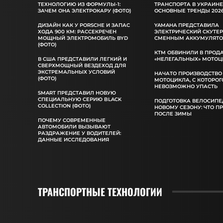
ТЕХНОЛОГИЮ ИЗ ФОРМУЛЫ-1:
ТРАНСПОРТА В УКРАИНЕ
ЗАЧЕМ ОНА ЭЛЕКТРОКАРУ (ФОТО)
ОСНОВНЫЕ ТРЕНДЫ 2026
ДИЗАЙН КАК У PORSCHE И ЗАПАС
YAMAHA ПРЕДСТАВИЛА
ХОДА 900 КМ: РАССЕКРЕЧЕН
ЭЛЕКТРИЧЕСКИЙ СКУТЕР
МОЩНЫЙ ЭЛЕКТРОМОБИЛЬ BYD
СМЕННЫМ АККУМУЛЯТ
(ФОТО)
КТМ ОБВИНИЛИ В ПРОД
В США ПРЕДСТАВИЛИ ЛЕГКИЙ И
«НЕЛЕГАЛЬНЫХ» МОТОЦ
СВЕРХМОЩНЫЙ ВЕЗДЕХОД ДЛЯ
ЭКСТРЕМАЛЬНЫХ УСЛОВИЙ
НАЧАТО ПРОИЗВОДСТВО
(ФОТО)
МОТОЦИКЛА, С КОТОРОГ
НЕВОЗМОЖНО УПАСТЬ
SMART ПРЕДСТАВИЛ НОВУЮ
СПЕЦИАЛЬНУЮ СЕРИЮ BLACK
ПОДГОТОВКА ВЕЛОСИПЕ
COLLECTION (ФОТО)
НОВОМУ СЕЗОНУ: ЧТО П
ПОСЛЕ ЗИМЫ
ПОЧЕМУ СОВРЕМЕННЫЕ
АВТОМОБИЛИ ВЫЗЫВАЮТ
РАЗДРАЖЕНИЕ У ВОДИТЕЛЕЙ:
ДАННЫЕ ИССЛЕДОВАНИЯ
ТРАНСПОРТНЫЕ ТЕХНОЛОГИИ