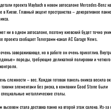
детали проекта Maybach в новом автосалоне Mercedes-Benz н
 в Киеве. Главный акцент пространства – декоративное панн
икса.
нет ни в одном автосалоне, поэтому киевский будет точно ун
ке проекта сообщает Телеграмм-канал AC Garage News.
очень завораживающе, но в работе он очень прихотлив. Внутр
ледяные» породы, требующие деликатной полировки и четкого
контроля.
нь сложности – вес. Каждая готовая панель оникса весила о
с такими элементами без риска, в компании Good Stone были
 специальные металлические столы.
вызовом стала доставка панно на второй этаж салона. Из-за 