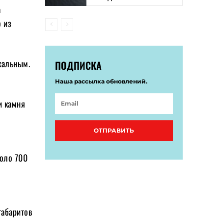
а
о из
икальным.
ПОДПИСКА
Наша рассылка обновлений.
и камня
ОТПРАВИТЬ
коло 700
габаритов