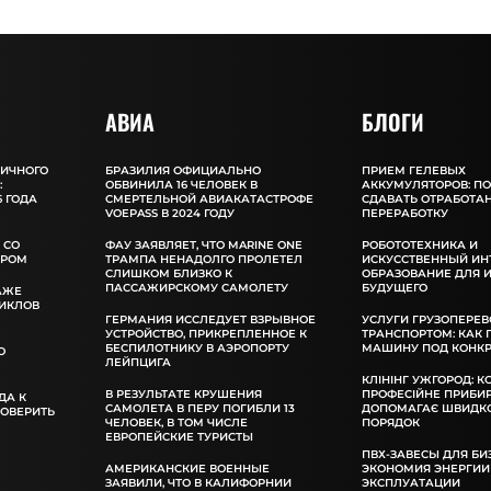
АВИА
БЛОГИ
ЛИЧНОГО
БРАЗИЛИЯ ОФИЦИАЛЬНО
ПРИЕМ ГЕЛЕВЫХ
:
ОБВИНИЛА 16 ЧЕЛОВЕК В
АККУМУЛЯТОРОВ: П
 ГОДА
СМЕРТЕЛЬНОЙ АВИАКАТАСТРОФЕ
СДАВАТЬ ОТРАБОТА
VOEPASS В 2024 ГОДУ
ПЕРЕРАБОТКУ
 СО
ФАУ ЗАЯВЛЯЕТ, ЧТО MARINE ONE
РОБОТОТЕХНИКА И
ОРОМ
ТРАМПА НЕНАДОЛГО ПРОЛЕТЕЛ
ИСКУССТВЕННЫЙ ИН
СЛИШКОМ БЛИЗКО К
ОБРАЗОВАНИЕ ДЛЯ 
ПАССАЖИРСКОМУ САМОЛЕТУ
БУДУЩЕГО
АЖЕ
ИКЛОВ
ГЕРМАНИЯ ИССЛЕДУЕТ ВЗРЫВНОЕ
УСЛУГИ ГРУЗОПЕРЕВ
УСТРОЙСТВО, ПРИКРЕПЛЕННОЕ К
ТРАНСПОРТОМ: КАК
БЕСПИЛОТНИКУ В АЭРОПОРТУ
МАШИНУ ПОД КОНКР
О
ЛЕЙПЦИГА
КЛІНІНГ УЖГОРОД: К
В РЕЗУЛЬТАТЕ КРУШЕНИЯ
ПРОФЕСІЙНЕ ПРИБИ
ДА К
САМОЛЕТА В ПЕРУ ПОГИБЛИ 13
ДОПОМАГАЄ ШВИДКО
РОВЕРИТЬ
ЧЕЛОВЕК, В ТОМ ЧИСЛЕ
ПОРЯДОК
ЕВРОПЕЙСКИЕ ТУРИСТЫ
ПВХ-ЗАВЕСЫ ДЛЯ БИ
АМЕРИКАНСКИЕ ВОЕННЫЕ
ЭКОНОМИЯ ЭНЕРГИИ
ЗАЯВИЛИ, ЧТО В КАЛИФОРНИИ
ЭКСПЛУАТАЦИИ