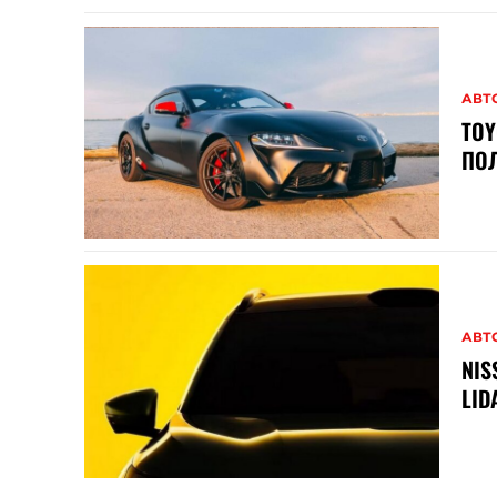
АВТ
TOY
ПО
АВТ
NIS
LID