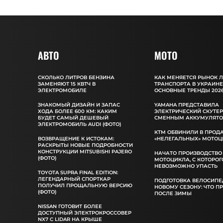
АВТО
MOTO
СКОЛЬКО ЛИТРОВ БЕНЗИНА
КАК МЕНЯЕТСЯ РЫНОК 
ЗАМЕНЯЮТ 15 КВТЧ В
ТРАНСПОРТА В УКРАИНЕ
ЭЛЕКТРОМОБИЛЕ
ОСНОВНЫЕ ТРЕНДЫ 2026
ЗНАКОМЫЙ ДИЗАЙН И ЗАПАС
YAMAHA ПРЕДСТАВИЛА
ХОДА БОЛЕЕ 600 КМ: КАКИМ
ЭЛЕКТРИЧЕСКИЙ СКУТЕР
БУДЕТ САМЫЙ ДЕШЕВЫЙ
СМЕННЫМ АККУМУЛЯТ
ЭЛЕКТРОМОБИЛЬ AUDI (ФОТО)
КТМ ОБВИНИЛИ В ПРОД
ВОЗВРАЩЕНИЕ К ИСТОКАМ:
«НЕЛЕГАЛЬНЫХ» МОТОЦ
РАСКРЫТЫ НОВЫЕ ПОДРОБНОСТИ
КОНСТРУКЦИИ MITSUBISHI PAJERO
НАЧАТО ПРОИЗВОДСТВО
(ФОТО)
МОТОЦИКЛА, С КОТОРОГ
НЕВОЗМОЖНО УПАСТЬ
TOYOTA SUPRA FINAL EDITION:
ЛЕГЕНДАРНЫЙ СПОРТКАР
ПОДГОТОВКА ВЕЛОСИПЕ
ПОЛУЧИЛ ПРОЩАЛЬНУЮ ВЕРСИЮ
НОВОМУ СЕЗОНУ: ЧТО П
(ФОТО)
ПОСЛЕ ЗИМЫ
NISSAN ГОТОВИТ БОЛЕЕ
ДОСТУПНЫЙ ЭЛЕКТРОКРОССОВЕР
NX7 С LIDAR НА КРЫШЕ