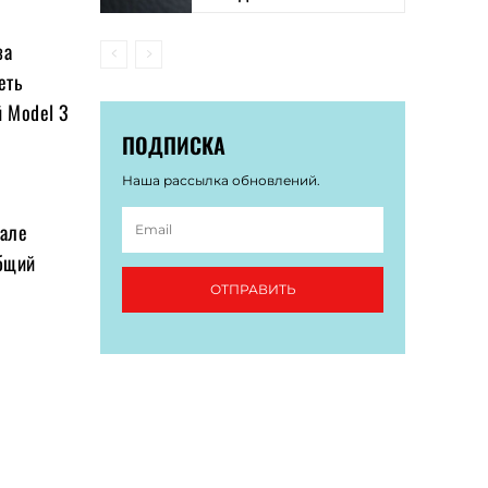
за
еть
й Model 3
ПОДПИСКА
Наша рассылка обновлений.
тале
общий
ОТПРАВИТЬ