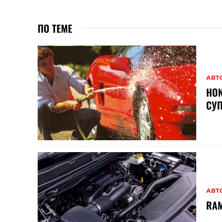
ПО ТЕМЕ
АВТ
HON
СУП
АВТ
RAM