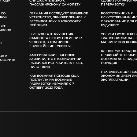
 ГОДА
СЛИШКОМ БЛИЗКО К
СДАВАТЬ ОТРАБОТА
ПАССАЖИРСКОМУ САМОЛЕТУ
ПЕРЕРАБОТКУ
 СО
ГЕРМАНИЯ ИССЛЕДУЕТ ВЗРЫВНОЕ
РОБОТОТЕХНИКА И
ОРОМ
УСТРОЙСТВО, ПРИКРЕПЛЕННОЕ К
ИСКУССТВЕННЫЙ ИН
БЕСПИЛОТНИКУ В АЭРОПОРТУ
ОБРАЗОВАНИЕ ДЛЯ 
ЛЕЙПЦИГА
БУДУЩЕГО
АЖЕ
ИКЛОВ
В РЕЗУЛЬТАТЕ КРУШЕНИЯ
УСЛУГИ ГРУЗОПЕРЕВ
САМОЛЕТА В ПЕРУ ПОГИБЛИ 13
ТРАНСПОРТОМ: КАК
ЧЕЛОВЕК, В ТОМ ЧИСЛЕ
МАШИНУ ПОД КОНКР
О
ЕВРОПЕЙСКИЕ ТУРИСТЫ
КЛІНІНГ УЖГОРОД: К
АМЕРИКАНСКИЕ ВОЕННЫЕ
ПРОФЕСІЙНЕ ПРИБИ
ДА К
ЗАЯВИЛИ, ЧТО В КАЛИФОРНИИ
ДОПОМАГАЄ ШВИДКО
РОВЕРИТЬ
РАЗБИЛСЯ ИСТРЕБИТЕЛЬ F-35B,
ПОРЯДОК
ПИЛОТ ЖИВ
ПВХ-ЗАВЕСЫ ДЛЯ БИ
КАК ВОЕННАЯ ПОМОЩЬ США
ЭКОНОМИЯ ЭНЕРГИИ
ПОВЛИЯЛА НА ВОЕННЫЕ
ЭКСПЛУАТАЦИИ
РАЗРАБОТКИ ИЗРАИЛЯ С 7
ОКТЯБРЯ 2023 ГОДА