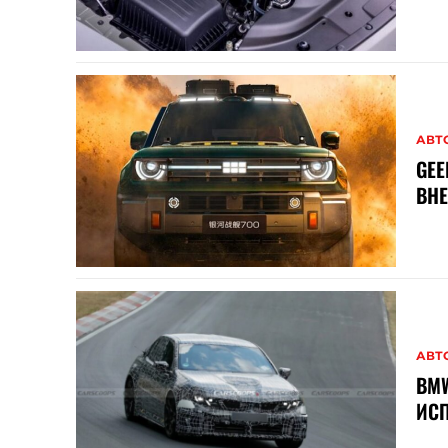
АВТ
GE
ВН
АВТ
BMW
ИСП