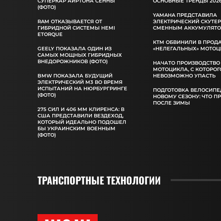
СУПЕРКАР АЙРТОНА СЕННЫ
ОСНОВНЫЕ ТРЕНДЫ 2026
(ФОТО)
YAMAHA ПРЕДСТАВИЛА
RAM ОТКАЗЫВАЕТСЯ ОТ
ЭЛЕКТРИЧЕСКИЙ СКУТЕР
ГИБРИДНОЙ СИСТЕМЫ HEMI
СМЕННЫМ АККУМУЛЯТ
ETORQUE
КТМ ОБВИНИЛИ В ПРОД
GEELY ПОКАЗАЛА ОДИН ИЗ
«НЕЛЕГАЛЬНЫХ» МОТОЦ
САМЫХ МОЩНЫХ ГИБРИДНЫХ
ВНЕДОРОЖНИКОВ (ФОТО)
НАЧАТО ПРОИЗВОДСТВО
МОТОЦИКЛА, С КОТОРОГ
BMW ПОКАЗАЛА БУДУЩИЙ
НЕВОЗМОЖНО УПАСТЬ
ЭЛЕКТРИЧЕСКИЙ M3 ВО ВРЕМЯ
ИСПЫТАНИЙ НА НЮРБУРГРИНГЕ
ПОДГОТОВКА ВЕЛОСИПЕ
(ФОТО)
НОВОМУ СЕЗОНУ: ЧТО П
ПОСЛЕ ЗИМЫ
275 СИЛ И 406 ММ КЛИРЕНСА: В
США ПРЕДСТАВИЛИ ВЕЗДЕХОД,
КОТОРЫЙ ИДЕАЛЬНО ПОДОШЕЛ
БЫ УКРАИНСКИМ ВОЕННЫМ
(ФОТО)
ТРАНСПОРТНЫЕ ТЕХНОЛОГИИ