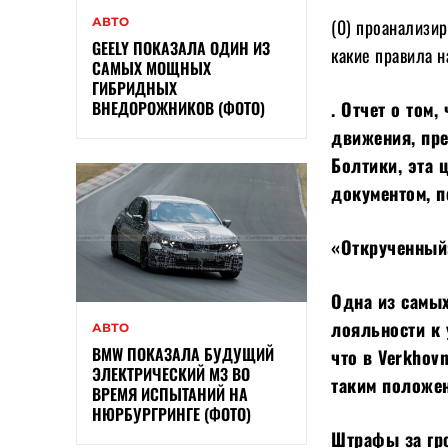
АВТО
(0) проанализир
GEELY ПОКАЗАЛА ОДИН ИЗ
какие правила н
САМЫХ МОЩНЫХ
ГИБРИДНЫХ
ВНЕДОРОЖНИКОВ (ФОТО)
. Отчет о том
движения, пр
Болтики, эта
документом, п
«Открученный
Одна из самы
лояльности к 
АВТО
BMW ПОКАЗАЛА БУДУЩИЙ
что в Verkhov
ЭЛЕКТРИЧЕСКИЙ M3 ВО
таким положе
ВРЕМЯ ИСПЫТАНИЙ НА
НЮРБУРГРИНГЕ (ФОТО)
Штрафы за гр