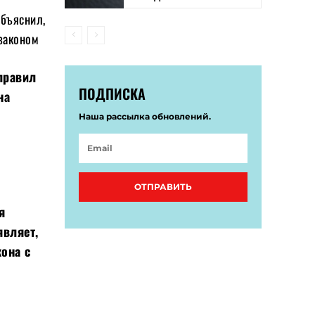
объяснил,
 законом
правил
ПОДПИСКА
на
Наша рассылка обновлений.
ОТПРАВИТЬ
я
являет,
кона с