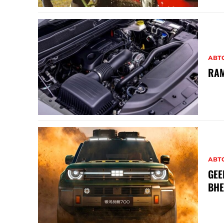
АВТ
RAM
АВТ
GE
ВН