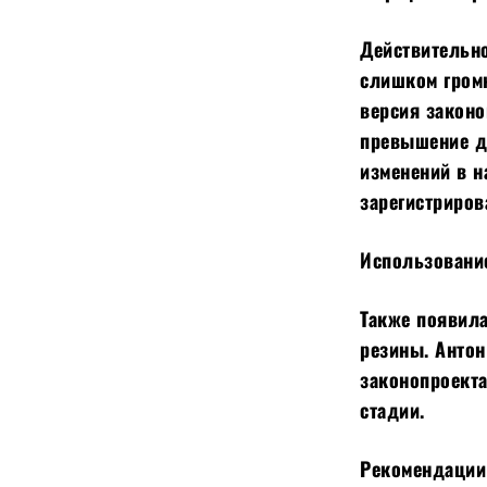
Действительн
слишком гром
версия законо
превышение до
изменений в н
зарегистриров
Использовани
Также появил
резины. Анто
законопроекта
стадии.
Рекомендации