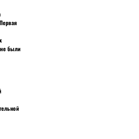
а
 Первая
х
 не были
й
ительной