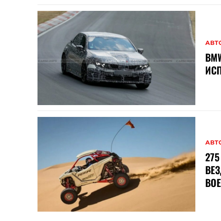
АВТ
BMW
ИСП
АВТ
275
ВЕ
ВО