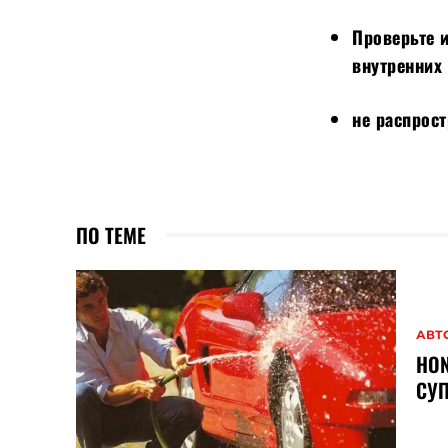
Проверьте 
внутренних
не распрос
ПО ТЕМЕ
АВТ
HON
СУП