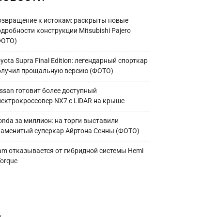
озвращение к истокам: раскрыты новые
дробности конструкции Mitsubishi Pajero
ФОТО)
yota Supra Final Edition: легендарный спорткар
олучил прощальную версию (ФОТО)
issan готовит более доступный
лектрокроссовер NX7 с LiDAR на крыше
onda за миллион: на торги выставили
наменитый суперкар Айртона Сенны (ФОТО)
am отказывается от гибридной системы Hemi
Torque