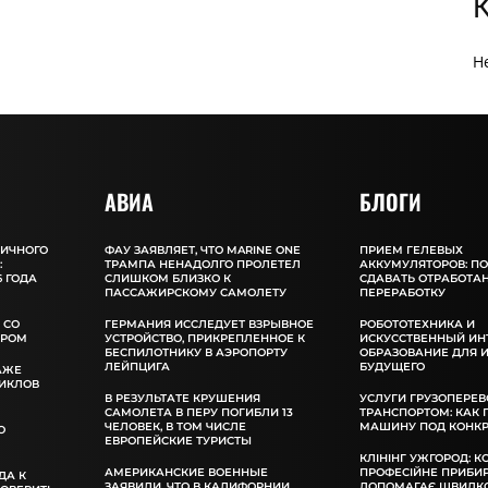
Н
АВИА
БЛОГИ
ЛИЧНОГО
ФАУ ЗАЯВЛЯЕТ, ЧТО MARINE ONE
ПРИЕМ ГЕЛЕВЫХ
:
ТРАМПА НЕНАДОЛГО ПРОЛЕТЕЛ
АККУМУЛЯТОРОВ: П
 ГОДА
СЛИШКОМ БЛИЗКО К
СДАВАТЬ ОТРАБОТА
ПАССАЖИРСКОМУ САМОЛЕТУ
ПЕРЕРАБОТКУ
 СО
ГЕРМАНИЯ ИССЛЕДУЕТ ВЗРЫВНОЕ
РОБОТОТЕХНИКА И
ОРОМ
УСТРОЙСТВО, ПРИКРЕПЛЕННОЕ К
ИСКУССТВЕННЫЙ ИН
БЕСПИЛОТНИКУ В АЭРОПОРТУ
ОБРАЗОВАНИЕ ДЛЯ 
ЛЕЙПЦИГА
БУДУЩЕГО
АЖЕ
ИКЛОВ
В РЕЗУЛЬТАТЕ КРУШЕНИЯ
УСЛУГИ ГРУЗОПЕРЕВ
САМОЛЕТА В ПЕРУ ПОГИБЛИ 13
ТРАНСПОРТОМ: КАК
ЧЕЛОВЕК, В ТОМ ЧИСЛЕ
МАШИНУ ПОД КОНКР
О
ЕВРОПЕЙСКИЕ ТУРИСТЫ
КЛІНІНГ УЖГОРОД: К
АМЕРИКАНСКИЕ ВОЕННЫЕ
ПРОФЕСІЙНЕ ПРИБИ
ДА К
ЗАЯВИЛИ, ЧТО В КАЛИФОРНИИ
ДОПОМАГАЄ ШВИДКО