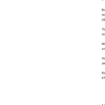
В
по
(
To
п
N
э
H
з
R
e