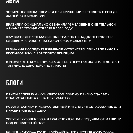
АВИА
ЧЕТЫРЕ ЧЕЛОВЕКА ПОГИБЛИ ПРИ КРУШЕНИИ ВЕРТОЛЕТА В РИО-ДЕ-
ЖАНЕЙРО В БРАЗИЛИИ.
БРАЗИЛИЯ ОФИЦИАЛЬНО ОБВИНИЛА 16 ЧЕЛОВЕК В СМЕРТЕЛЬНОЙ
АВИАКАТАСТРОФЕ VOEPASS В 2024 ГОДУ
ФАУ ЗАЯВЛЯЕТ, ЧТО MARINE ONE ТРАМПА НЕНАДОЛГО ПРОЛЕТЕЛ
СЛИШКОМ БЛИЗКО К ПАССАЖИРСКОМУ САМОЛЕТУ
ГЕРМАНИЯ ИССЛЕДУЕТ ВЗРЫВНОЕ УСТРОЙСТВО, ПРИКРЕПЛЕННОЕ К
БЕСПИЛОТНИКУ В АЭРОПОРТУ ЛЕЙПЦИГА
В РЕЗУЛЬТАТЕ КРУШЕНИЯ САМОЛЕТА В ПЕРУ ПОГИБЛИ 13 ЧЕЛОВЕК, В
ТОМ ЧИСЛЕ ЕВРОПЕЙСКИЕ ТУРИСТЫ
БЛОГИ
ПРИЕМ ГЕЛЕВЫХ АККУМУЛЯТОРОВ: ПОЧЕМУ ВАЖНО СДАВАТЬ
ОТРАБОТАННЫЕ АКБ НА ПЕРЕРАБОТКУ
РОБОТОТЕХНИКА И ИСКУССТВЕННЫЙ ИНТЕЛЛЕКТ: ОБРАЗОВАНИЕ ДЛЯ
ИНЖЕНЕРОВ БУДУЩЕГО
УСЛУГИ ГРУЗОПЕРЕВОЗКИ ТРАНСПОРТОМ: КАК ПОДБИРАЮТ МАШИНУ
ПОД КОНКРЕТНЫЙ ГРУЗ
КЛІНІНГ УЖГОРОД: КОЛИ ПРОФЕСІЙНЕ ПРИБИРАННЯ ДОПОМАГАЄ