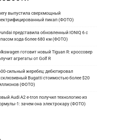
hery выпустила сверхмощный
лектрифицированный пикап (ФОТО)
yundai представила обновленный IONIQ 6 с
апасом хода более 680 км (ФОТО)
olkswagen готовит новый Tiguan R: кроссовер
лучит агрегаты от Golf R
600-сильный жеребец: дебютировал
ксклюзивный Bugatti стоимостью более $20
иллионов (ФОТО)
вый Audi A2 e-tron получил технологию из
ормулы-1: зачем она электрокару (ФОТО)