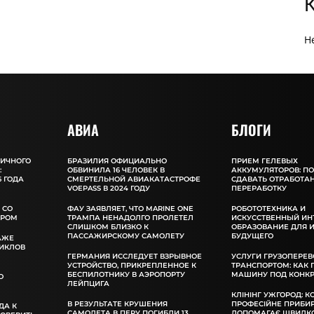
Н
АВИА
БЛОГИ
ЛИЧНОГО
БРАЗИЛИЯ ОФИЦИАЛЬНО
ПРИЕМ ГЕЛЕВЫХ
:
ОБВИНИЛА 16 ЧЕЛОВЕК В
АККУМУЛЯТОРОВ: П
 ГОДА
СМЕРТЕЛЬНОЙ АВИАКАТАСТРОФЕ
СДАВАТЬ ОТРАБОТА
VOEPASS В 2024 ГОДУ
ПЕРЕРАБОТКУ
 СО
ФАУ ЗАЯВЛЯЕТ, ЧТО MARINE ONE
РОБОТОТЕХНИКА И
ОРОМ
ТРАМПА НЕНАДОЛГО ПРОЛЕТЕЛ
ИСКУССТВЕННЫЙ ИН
СЛИШКОМ БЛИЗКО К
ОБРАЗОВАНИЕ ДЛЯ 
ПАССАЖИРСКОМУ САМОЛЕТУ
БУДУЩЕГО
АЖЕ
ИКЛОВ
ГЕРМАНИЯ ИССЛЕДУЕТ ВЗРЫВНОЕ
УСЛУГИ ГРУЗОПЕРЕВ
УСТРОЙСТВО, ПРИКРЕПЛЕННОЕ К
ТРАНСПОРТОМ: КАК
БЕСПИЛОТНИКУ В АЭРОПОРТУ
МАШИНУ ПОД КОНКР
О
ЛЕЙПЦИГА
КЛІНІНГ УЖГОРОД: К
В РЕЗУЛЬТАТЕ КРУШЕНИЯ
ПРОФЕСІЙНЕ ПРИБИ
ДА К
САМОЛЕТА В ПЕРУ ПОГИБЛИ 13
ДОПОМАГАЄ ШВИДКО