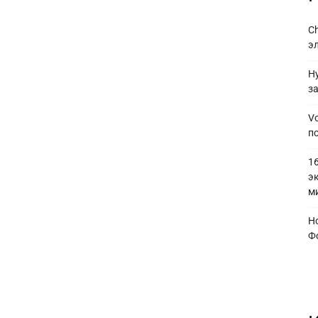
C
э
H
з
V
по
1
э
м
Но
Ф