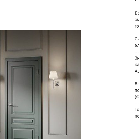
Б
с
г
С
э
З
к
A
В
по
(
To
п