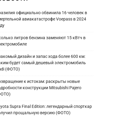
разилия официально обвинила 16 человек в
мертельной авиакатастрофе Voepass в 2024
оду
колько литров бензина заменяют 15 кВтч в
лектромобиле
накомый дизайн и запас хода более 600 км:
аким будет самый дешевый электромобиль
udi (ФОТО)
озвращение к истокам: раскрыты новые
дробности конструкции Mitsubishi Pajero
ФОТО)
yota Supra Final Edition: легендарный спорткар
олучил прощальную версию (ФОТО)