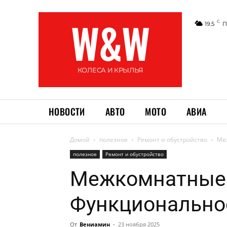
W&W
C
19.5
П
КОЛЕСА И КРЫЛЬЯ
НОВОСТИ
АВТО
МОТО
АВИА
Домой
полезное
Ремонт и обустройство
Ме
полезное
Ремонт и обустройство
Межкомнатные 
Функциональнос
От
Вениамин
-
23 ноября 2025