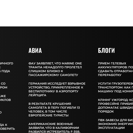
АВИА
БЛОГИ
ЛИЧНОГО
ФАУ ЗАЯВЛЯЕТ, ЧТО MARINE ONE
ПРИЕМ ГЕЛЕВЫХ
:
ТРАМПА НЕНАДОЛГО ПРОЛЕТЕЛ
АККУМУЛЯТОРОВ: П
 ГОДА
СЛИШКОМ БЛИЗКО К
СДАВАТЬ ОТРАБОТА
ПАССАЖИРСКОМУ САМОЛЕТУ
ПЕРЕРАБОТКУ
 СО
ГЕРМАНИЯ ИССЛЕДУЕТ ВЗРЫВНОЕ
УСЛУГИ ГРУЗОПЕРЕВ
ОРОМ
УСТРОЙСТВО, ПРИКРЕПЛЕННОЕ К
ТРАНСПОРТОМ: КАК
БЕСПИЛОТНИКУ В АЭРОПОРТУ
МАШИНУ ПОД КОНКР
ЛЕЙПЦИГА
АЖЕ
ИКЛОВ
КЛІНІНГ УЖГОРОД: К
В РЕЗУЛЬТАТЕ КРУШЕНИЯ
ПРОФЕСІЙНЕ ПРИБИ
САМОЛЕТА В ПЕРУ ПОГИБЛИ 13
ДОПОМАГАЄ ШВИДКО
ЧЕЛОВЕК, В ТОМ ЧИСЛЕ
ПОРЯДОК
О
ЕВРОПЕЙСКИЕ ТУРИСТЫ
ПВХ-ЗАВЕСЫ ДЛЯ БИ
АМЕРИКАНСКИЕ ВОЕННЫЕ
ЭКОНОМИЯ ЭНЕРГИИ
ДА К
ЗАЯВИЛИ, ЧТО В КАЛИФОРНИИ
ЭКСПЛУАТАЦИИ
РОВЕРИТЬ
РАЗБИЛСЯ ИСТРЕБИТЕЛЬ F-35B,