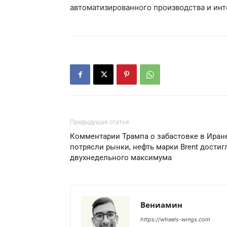
автоматизированного производства и ин
Предыдущая статья
Комментарии Трампа о забастовке в Иран
потрясли рынки, нефть марки Brent достиг
двухнедельного максимума
Вениамин
https://wheels-wings.com