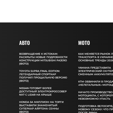
АВТО
MOTO
ВОЗВРАЩЕНИЕ К ИСТОКАМ:
КАК МЕНЯЕТСЯ РЫНОК 
РАСКРЫТЫ НОВЫЕ ПОДРОБНОСТИ
ТРАНСПОРТА В УКРАИНЕ
КОНСТРУКЦИИ MITSUBISHI PAJERO
ОСНОВНЫЕ ТРЕНДЫ 2026
(ФОТО)
YAMAHA ПРЕДСТАВИЛА
TOYOTA SUPRA FINAL EDITION:
ЭЛЕКТРИЧЕСКИЙ СКУТЕР
ЛЕГЕНДАРНЫЙ СПОРТКАР
СМЕННЫМ АККУМУЛЯТ
ПОЛУЧИЛ ПРОЩАЛЬНУЮ ВЕРСИЮ
(ФОТО)
КТМ ОБВИНИЛИ В ПРОД
«НЕЛЕГАЛЬНЫХ» МОТОЦ
NISSAN ГОТОВИТ БОЛЕЕ
ДОСТУПНЫЙ ЭЛЕКТРОКРОССОВЕР
НАЧАТО ПРОИЗВОДСТВО
NX7 С LIDAR НА КРЫШЕ
МОТОЦИКЛА, С КОТОРОГ
НЕВОЗМОЖНО УПАСТЬ
HONDA ЗА МИЛЛИОН: НА ТОРГИ
ВЫСТАВИЛИ ЗНАМЕНИТЫЙ
ПОДГОТОВКА ВЕЛОСИПЕ
СУПЕРКАР АЙРТОНА СЕННЫ
НОВОМУ СЕЗОНУ: ЧТО П
(ФОТО)
ПОСЛЕ ЗИМЫ