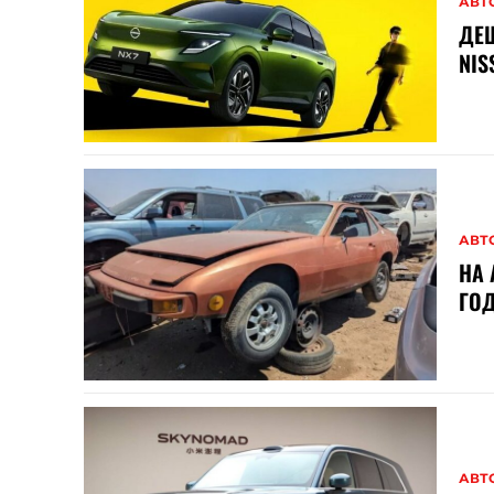
АВТ
ДЕШ
NIS
АВТ
НА 
ГОД
АВТ