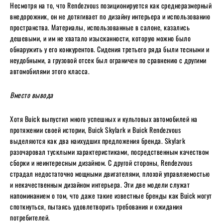
Несмотря на то, что Rendezvous позиционируется как среднеразмерный
внедорожник, он не дотягивает по дизайну интерьера и использованию
пространства. Материалы, использованные в салоне, казались
дешевыми, и им не хватало изысканности, которую можно было
обнаружить у его конкурентов. Сидения третьего ряда были тесными и
неудобными, а грузовой отсек был ограничен по сравнению с другими
автомобилями этого класса.
Вместо вывода
Хотя Buick выпустил много успешных и культовых автомобилей на
протяжении своей истории, Buick Skylark и Buick Rendezvous
выделяются как два наихудших предложения бренда. Skylark
разочаровал тусклыми характеристиками, посредственным качеством
сборки и неинтересным дизайном. С другой стороны, Rendezvous
страдал недостаточно мощными двигателями, плохой управляемостью
и некачественным дизайном интерьера. Эти две модели служат
напоминанием о том, что даже такие известные бренды как Buick могут
споткнуться, пытаясь удовлетворить требования и ожидания
потребителей.