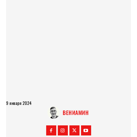
является еще одним заметным элементом в списке самых дорогих Land
Rover. Эта лимитированная серия, стоившая примерно 245 000
долларов на момент запуска, является сочетанием изысканного
мастерства и роскоши, изготовленной по индивидуальному заказу. Это
специальное издание базируется на Range Rover Autobiography Black,
модели высочайшего уровня в линейке Range Rover . Он имеет
уникальный брендинг Holland&Holland, включая характерное зеленое
лакокрасочное покрытие, повторяющее цвет шкафов для оружия
Holland&Holland. В интерьере представлены эксклюзивные
деревянные шпоны и специально разработанный кожаный салон,
отражающий мастерство, являющееся синонимом бренда Holland &
Holland.
9 января 2024
ВЕНИАМИН