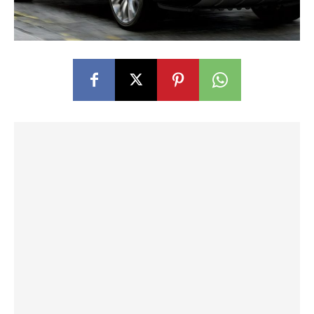
Бренд Land Rover, известный своими роскошными и надежными
автомобилями, является символом престижа и возможностей в
автомобильном мире.
Среди широкого модельного ряда две модели выделяются своими
потрясающими ценниками, что делает их самыми дорогими
автомобилями Land Rover в истории : Range Rover SV Autobiography и
Land Rover Range Rover SV Autobiography
Range Rover SV Autobiography, выпущенный как часть подразделения
специальных автомобилей Land Rover. Rover за всю историю. Этот
автомобиль является образцом роскоши и производительности,