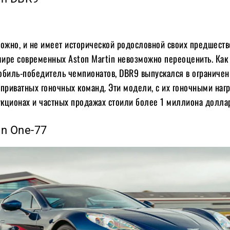
можно, и не имеет исторической родословной своих предшеств
 мире современных Aston Martin невозможно переоценить. Как
обиль-победитель чемпионатов, DBR9 выпускался в ограниче
приватных гоночных команд. Эти модели, с их гоночными наг
укционах и частных продажах стоили более 1 миллиона долла
in One-77