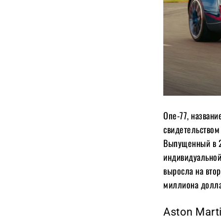
One-77, названи
свидетельством
Выпущенный в 20
индивидуальной
выросла на вто
миллиона долла
Aston Marti