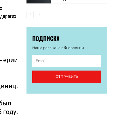
их
 дорогих
ПОДПИСКА
Наша рассылка обновлений.
енерии
ОТПРАВИТЬ
диниц.
 был
 году.