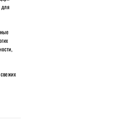
 для
ьные
огих
ности,
 свежих