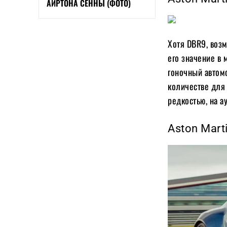
АЙРТОНА СЕННЫ (ФОТО)
Хотя DBR9, воз
его значение в
гоночный автом
количестве для 
редкостью, на а
Aston Mart