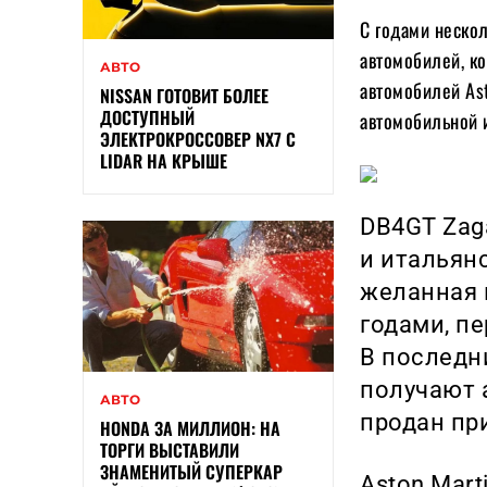
С годами неско
автомобилей, к
АВТО
автомобилей Ast
NISSAN ГОТОВИТ БОЛЕЕ
ДОСТУПНЫЙ
автомобильной и
ЭЛЕКТРОКРОССОВЕР NX7 С
LIDAR НА КРЫШЕ
DB4GT Zag
и итальян
желанная 
годами, п
В последн
получают 
АВТО
продан при
HONDA ЗА МИЛЛИОН: НА
ТОРГИ ВЫСТАВИЛИ
ЗНАМЕНИТЫЙ СУПЕРКАР
Aston Mart