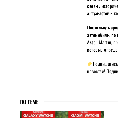
своему историч
энтузиастов и к
Поскольку марк
автомобили, по
Aston Martin, п
которые определ
Подпишитесь 
новостей! Подп
ПО ТЕМЕ