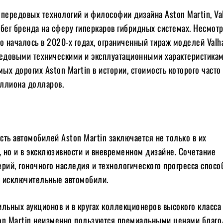
передовых технологий и философии дизайна Aston Martin, Val
бег бренда на сферу гиперкаров гибридных системах. Несмотря
о началось в 2020-х годах, ограниченный тираж моделей Valha
редовыми техническими и эксплуатационными характеристика
мых дорогих Aston Martin в истории, стоимость которого часто
ллиона долларов.
ть автомобилей Aston Martin заключается не только в их
, но и в эксклюзивности и вневременном дизайне. Сочетание
рий, гоночного наследия и технологического прогресса спосо
ти исключительные автомобили.
ильных аукционов и в кругах коллекционеров высокого класса
on Martin неизменно пользуются премиальными ценами благо