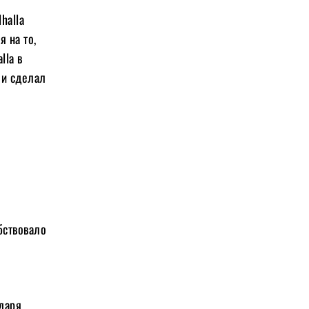
halla
 на то,
lla в
ми сделал
бствовало
даря