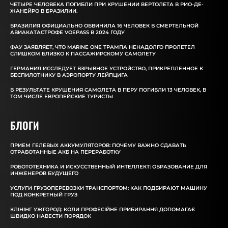
ЧЕТЫРЕ ЧЕЛОВЕКА ПОГИБЛИ ПРИ КРУШЕНИИ ВЕРТОЛЕТА В РИО-ДЕ-
ЖАНЕЙРО В БРАЗИЛИИ.
БРАЗИЛИЯ ОФИЦИАЛЬНО ОБВИНИЛА 16 ЧЕЛОВЕК В СМЕРТЕЛЬНОЙ
АВИАКАТАСТРОФЕ VOEPASS В 2024 ГОДУ
ФАУ ЗАЯВЛЯЕТ, ЧТО MARINE ONE ТРАМПА НЕНАДОЛГО ПРОЛЕТЕЛ
СЛИШКОМ БЛИЗКО К ПАССАЖИРСКОМУ САМОЛЕТУ
ГЕРМАНИЯ ИССЛЕДУЕТ ВЗРЫВНОЕ УСТРОЙСТВО, ПРИКРЕПЛЕННОЕ К
БЕСПИЛОТНИКУ В АЭРОПОРТУ ЛЕЙПЦИГА
В РЕЗУЛЬТАТЕ КРУШЕНИЯ САМОЛЕТА В ПЕРУ ПОГИБЛИ 13 ЧЕЛОВЕК, В
ТОМ ЧИСЛЕ ЕВРОПЕЙСКИЕ ТУРИСТЫ
БЛОГИ
ПРИЕМ ГЕЛЕВЫХ АККУМУЛЯТОРОВ: ПОЧЕМУ ВАЖНО СДАВАТЬ
ОТРАБОТАННЫЕ АКБ НА ПЕРЕРАБОТКУ
РОБОТОТЕХНИКА И ИСКУССТВЕННЫЙ ИНТЕЛЛЕКТ: ОБРАЗОВАНИЕ ДЛЯ
ИНЖЕНЕРОВ БУДУЩЕГО
УСЛУГИ ГРУЗОПЕРЕВОЗКИ ТРАНСПОРТОМ: КАК ПОДБИРАЮТ МАШИНУ
ПОД КОНКРЕТНЫЙ ГРУЗ
КЛІНІНГ УЖГОРОД: КОЛИ ПРОФЕСІЙНЕ ПРИБИРАННЯ ДОПОМАГАЄ
ШВИДКО НАВЕСТИ ПОРЯДОК