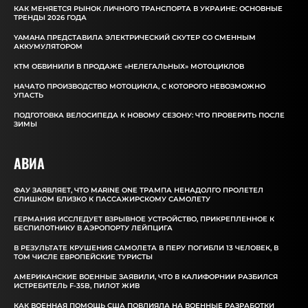
КАК МЕНЯЕТСЯ РЫНОК ЛИЧНОГО ТРАНСПОРТА В УКРАИНЕ: ОСНОВНЫЕ
ТРЕНДЫ 2026 ГОДА
YAMAHA ПРЕДСТАВИЛА ЭЛЕКТРИЧЕСКИЙ СКУТЕР СО СМЕННЫМ
АККУМУЛЯТОРОМ
КТМ ОБВИНИЛИ В ПРОДАЖЕ «НЕЛЕГАЛЬНЫХ» МОТОЦИКЛОВ
НАЧАТО ПРОИЗВОДСТВО МОТОЦИКЛА, С КОТОРОГО НЕВОЗМОЖНО
УПАСТЬ
ПОДГОТОВКА ВЕЛОСИПЕДА К НОВОМУ СЕЗОНУ: ЧТО ПРОВЕРИТЬ ПОСЛЕ
ЗИМЫ
АВИА
ФАУ ЗАЯВЛЯЕТ, ЧТО MARINE ONE ТРАМПА НЕНАДОЛГО ПРОЛЕТЕЛ
СЛИШКОМ БЛИЗКО К ПАССАЖИРСКОМУ САМОЛЕТУ
ГЕРМАНИЯ ИССЛЕДУЕТ ВЗРЫВНОЕ УСТРОЙСТВО, ПРИКРЕПЛЕННОЕ К
БЕСПИЛОТНИКУ В АЭРОПОРТУ ЛЕЙПЦИГА
В РЕЗУЛЬТАТЕ КРУШЕНИЯ САМОЛЕТА В ПЕРУ ПОГИБЛИ 13 ЧЕЛОВЕК, В
ТОМ ЧИСЛЕ ЕВРОПЕЙСКИЕ ТУРИСТЫ
АМЕРИКАНСКИЕ ВОЕННЫЕ ЗАЯВИЛИ, ЧТО В КАЛИФОРНИИ РАЗБИЛСЯ
ИСТРЕБИТЕЛЬ F-35B, ПИЛОТ ЖИВ
КАК ВОЕННАЯ ПОМОЩЬ США ПОВЛИЯЛА НА ВОЕННЫЕ РАЗРАБОТКИ