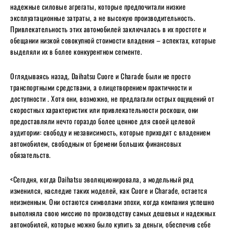
надежные силовые агрегаты, которые предпочитали низкие
эксплуатационные затраты, а не высокую производительность.
Привлекательность этих автомобилей заключалась в их простоте и
обещании низкой совокупной стоимости владения – аспектах, которые
выделяли их в более конкурентном сегменте.
Оглядываясь назад, Daihatsu Cuore и Charade были не просто
транспортными средствами, а олицетворением практичности и
доступности . Хотя они, возможно, не предлагали острых ощущений от
скоростных характеристик или привлекательности роскоши, они
предоставляли нечто гораздо более ценное для своей целевой
аудитории: свободу и независимость, которые приходят с владением
автомобилем, свободным от бремени больших финансовых
обязательств.
<Сегодня, когда Daihatsu эволюционировала, а модельный ряд
изменился, наследие таких моделей, как Cuore и Charade, остается
неизменным. Они остаются символами эпохи, когда компания успешно
выполняла свою миссию по производству самых дешевых и надежных
автомобилей, которые можно было купить за деньги, обеспечив себе