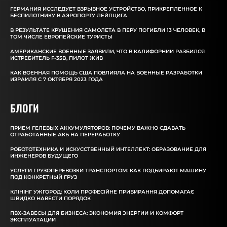
ГЕРМАНИЯ ИССЛЕДУЕТ ВЗРЫВНОЕ УСТРОЙСТВО, ПРИКРЕПЛЕННОЕ К
БЕСПИЛОТНИКУ В АЭРОПОРТУ ЛЕЙПЦИГА
В РЕЗУЛЬТАТЕ КРУШЕНИЯ САМОЛЕТА В ПЕРУ ПОГИБЛИ 13 ЧЕЛОВЕК, В
ТОМ ЧИСЛЕ ЕВРОПЕЙСКИЕ ТУРИСТЫ
АМЕРИКАНСКИЕ ВОЕННЫЕ ЗАЯВИЛИ, ЧТО В КАЛИФОРНИИ РАЗБИЛСЯ
ИСТРЕБИТЕЛЬ F-35B, ПИЛОТ ЖИВ
КАК ВОЕННАЯ ПОМОЩЬ США ПОВЛИЯЛА НА ВОЕННЫЕ РАЗРАБОТКИ
ИЗРАИЛЯ С 7 ОКТЯБРЯ 2023 ГОДА
БЛОГИ
ПРИЕМ ГЕЛЕВЫХ АККУМУЛЯТОРОВ: ПОЧЕМУ ВАЖНО СДАВАТЬ
ОТРАБОТАННЫЕ АКБ НА ПЕРЕРАБОТКУ
РОБОТОТЕХНИКА И ИСКУССТВЕННЫЙ ИНТЕЛЛЕКТ: ОБРАЗОВАНИЕ ДЛЯ
ИНЖЕНЕРОВ БУДУЩЕГО
УСЛУГИ ГРУЗОПЕРЕВОЗКИ ТРАНСПОРТОМ: КАК ПОДБИРАЮТ МАШИНУ
ПОД КОНКРЕТНЫЙ ГРУЗ
КЛІНІНГ УЖГОРОД: КОЛИ ПРОФЕСІЙНЕ ПРИБИРАННЯ ДОПОМАГАЄ
ШВИДКО НАВЕСТИ ПОРЯДОК
ПВХ-ЗАВЕСЫ ДЛЯ БИЗНЕСА: ЭКОНОМИЯ ЭНЕРГИИ И КОМФОРТ
ЭКСПЛУАТАЦИИ