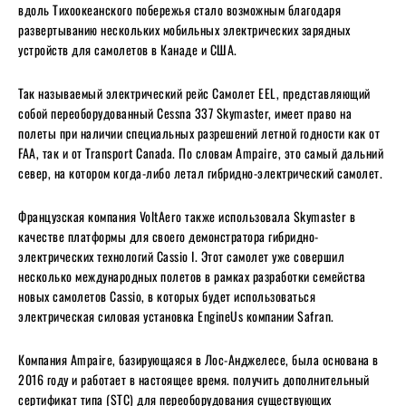
вдоль Тихоокеанского побережья стало возможным благодаря
развертыванию нескольких мобильных электрических зарядных
устройств для самолетов в Канаде и США.
Так называемый электрический рейс Самолет EEL, представляющий
собой переоборудованный Cessna 337 Skymaster, имеет право на
полеты при наличии специальных разрешений летной годности как от
FAA, так и от Transport Canada. По словам Ampaire, это самый дальний
север, на котором когда-либо летал гибридно-электрический самолет.
Французская компания VoltAero также использовала Skymaster в
качестве платформы для своего демонстратора гибридно-
электрических технологий Cassio I. Этот самолет уже совершил
несколько международных полетов в рамках разработки семейства
новых самолетов Cassio, в которых будет использоваться
электрическая силовая установка EngineUs компании Safran.
Компания Ampaire, базирующаяся в Лос-Анджелесе, была основана в
2016 году и работает в настоящее время. получить дополнительный
сертификат типа (STC) для переоборудования существующих