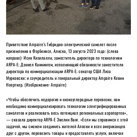
Приветствие Ampaire’s Гибридно-электрический самолет после
приземления в Фэрбенксе, Аляска, 13 августа 2023 года: (слева
направо): Исик Кизилалли, заместитель директора по технологиям
ARPA-E; Дэниел Каннингем, исполняющий обязанности заместителя
директора по коммерциализации ARPA-E; сенатор США Лиза
Мурковски; и соучредитель и генеральный директор Ampaire Кевин
Ноерткер. (Изображение: Ampaire)
«Чтобы обеспечить недорогие и низкоуглеродные перевозки, нам
необходимо коммерциализировать технологии электрифицированных
самолетов и реализовать весь потенциал региональных аэропортов»,
— сказала директор ARPA-E Эвелин Ванг. «Если мы справимся с этой
задачей, мы сможем соединить жителей Аляски и всех американцев
друг с другом, перевозить товары и предоставлять услуги, включая