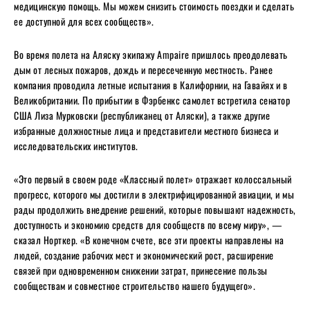
медицинскую помощь. Мы можем снизить стоимость поездки и сделать
ее доступной для всех сообществ».
Во время полета на Аляску экипажу Ampaire пришлось преодолевать
дым от лесных пожаров, дождь и пересеченную местность. Ранее
компания проводила летные испытания в Калифорнии, на Гавайях и в
Великобритании. По прибытии в Фэрбенкс самолет встретила сенатор
США Лиза Мурковски (республиканец от Аляски), а также другие
избранные должностные лица и представители местного бизнеса и
исследовательских институтов.
«Это первый в своем роде «Классный полет» отражает колоссальный
прогресс, которого мы достигли в электрифицированной авиации, и мы
рады продолжить внедрение решений, которые повышают надежность,
доступность и экономию средств для сообществ по всему миру», —
сказал Норткер. «В конечном счете, все эти проекты направлены на
людей, создание рабочих мест и экономический рост, расширение
связей при одновременном снижении затрат, принесение пользы
сообществам и совместное строительство нашего будущего».