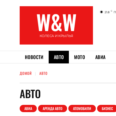
W&W
C
21.8
П
КОЛЕСА И КРЫЛЬЯ
НОВОСТИ
АВТО
МОТО
АВИА
ДОМОЙ
АВТО
АВТО
АВИА
АРЕНДА АВТО
АТОМОБИЛИ
БИЗНЕС