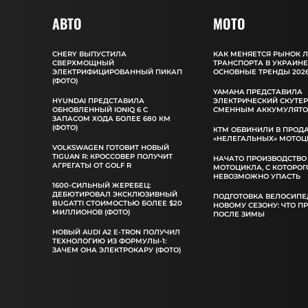
АВТО
MOTO
CHERY ВЫПУСТИЛА
КАК МЕНЯЕТСЯ РЫНОК 
СВЕРХМОЩНЫЙ
ТРАНСПОРТА В УКРАИНЕ
ЭЛЕКТРИФИЦИРОВАННЫЙ ПИКАП
ОСНОВНЫЕ ТРЕНДЫ 2026
(ФОТО)
YAMAHA ПРЕДСТАВИЛА
HYUNDAI ПРЕДСТАВИЛА
ЭЛЕКТРИЧЕСКИЙ СКУТЕР
ОБНОВЛЕННЫЙ IONIQ 6 С
СМЕННЫМ АККУМУЛЯТ
ЗАПАСОМ ХОДА БОЛЕЕ 680 КМ
(ФОТО)
КТМ ОБВИНИЛИ В ПРОД
«НЕЛЕГАЛЬНЫХ» МОТОЦ
VOLKSWAGEN ГОТОВИТ НОВЫЙ
TIGUAN R: КРОССОВЕР ПОЛУЧИТ
НАЧАТО ПРОИЗВОДСТВО
АГРЕГАТЫ ОТ GOLF R
МОТОЦИКЛА, С КОТОРОГ
НЕВОЗМОЖНО УПАСТЬ
1600-СИЛЬНЫЙ ЖЕРЕБЕЦ:
ДЕБЮТИРОВАЛ ЭКСКЛЮЗИВНЫЙ
ПОДГОТОВКА ВЕЛОСИПЕ
BUGATTI СТОИМОСТЬЮ БОЛЕЕ $20
НОВОМУ СЕЗОНУ: ЧТО П
МИЛЛИОНОВ (ФОТО)
ПОСЛЕ ЗИМЫ
НОВЫЙ AUDI A2 E-TRON ПОЛУЧИЛ
ТЕХНОЛОГИЮ ИЗ ФОРМУЛЫ-1:
ЗАЧЕМ ОНА ЭЛЕКТРОКАРУ (ФОТО)