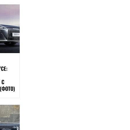
CE:
 С
(ФОТО)