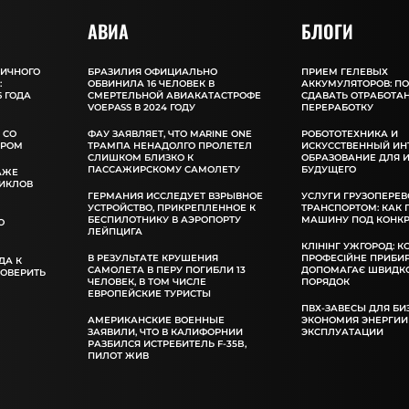
АВИА
БЛОГИ
ЛИЧНОГО
БРАЗИЛИЯ ОФИЦИАЛЬНО
ПРИЕМ ГЕЛЕВЫХ
:
ОБВИНИЛА 16 ЧЕЛОВЕК В
АККУМУЛЯТОРОВ: П
 ГОДА
СМЕРТЕЛЬНОЙ АВИАКАТАСТРОФЕ
СДАВАТЬ ОТРАБОТА
VOEPASS В 2024 ГОДУ
ПЕРЕРАБОТКУ
 СО
ФАУ ЗАЯВЛЯЕТ, ЧТО MARINE ONE
РОБОТОТЕХНИКА И
ОРОМ
ТРАМПА НЕНАДОЛГО ПРОЛЕТЕЛ
ИСКУССТВЕННЫЙ ИН
СЛИШКОМ БЛИЗКО К
ОБРАЗОВАНИЕ ДЛЯ 
ПАССАЖИРСКОМУ САМОЛЕТУ
БУДУЩЕГО
АЖЕ
ИКЛОВ
ГЕРМАНИЯ ИССЛЕДУЕТ ВЗРЫВНОЕ
УСЛУГИ ГРУЗОПЕРЕВ
УСТРОЙСТВО, ПРИКРЕПЛЕННОЕ К
ТРАНСПОРТОМ: КАК
БЕСПИЛОТНИКУ В АЭРОПОРТУ
МАШИНУ ПОД КОНКР
О
ЛЕЙПЦИГА
КЛІНІНГ УЖГОРОД: К
В РЕЗУЛЬТАТЕ КРУШЕНИЯ
ПРОФЕСІЙНЕ ПРИБИ
ДА К
САМОЛЕТА В ПЕРУ ПОГИБЛИ 13
ДОПОМАГАЄ ШВИДКО
РОВЕРИТЬ
ЧЕЛОВЕК, В ТОМ ЧИСЛЕ
ПОРЯДОК
ЕВРОПЕЙСКИЕ ТУРИСТЫ
ПВХ-ЗАВЕСЫ ДЛЯ БИ
АМЕРИКАНСКИЕ ВОЕННЫЕ
ЭКОНОМИЯ ЭНЕРГИИ
ЗАЯВИЛИ, ЧТО В КАЛИФОРНИИ
ЭКСПЛУАТАЦИИ
РАЗБИЛСЯ ИСТРЕБИТЕЛЬ F-35B,
ПИЛОТ ЖИВ