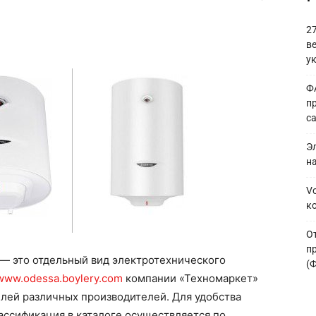
2
в
у
Ф
п
с
Э
н
V
к
О
п
 — это отдельный вид электротехнического
(
/www.odessa.boylery.com
компании «Техномаркет»
лей различных производителей. Для удобства
ассификация в каталоге осуществляется по