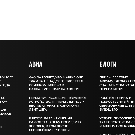
АВИА
БЛОГИ
ЛИЧНОГО
ФАУ ЗАЯВЛЯЕТ, ЧТО MARINE ONE
ПРИЕМ ГЕЛЕВЫХ
:
ТРАМПА НЕНАДОЛГО ПРОЛЕТЕЛ
АККУМУЛЯТОРОВ: П
 ГОДА
СЛИШКОМ БЛИЗКО К
СДАВАТЬ ОТРАБОТА
ПАССАЖИРСКОМУ САМОЛЕТУ
ПЕРЕРАБОТКУ
 СО
ГЕРМАНИЯ ИССЛЕДУЕТ ВЗРЫВНОЕ
РОБОТОТЕХНИКА И
ОРОМ
УСТРОЙСТВО, ПРИКРЕПЛЕННОЕ К
ИСКУССТВЕННЫЙ ИН
БЕСПИЛОТНИКУ В АЭРОПОРТУ
ОБРАЗОВАНИЕ ДЛЯ 
ЛЕЙПЦИГА
БУДУЩЕГО
АЖЕ
ИКЛОВ
В РЕЗУЛЬТАТЕ КРУШЕНИЯ
УСЛУГИ ГРУЗОПЕРЕВ
САМОЛЕТА В ПЕРУ ПОГИБЛИ 13
ТРАНСПОРТОМ: КАК
ЧЕЛОВЕК, В ТОМ ЧИСЛЕ
МАШИНУ ПОД КОНКР
О
ЕВРОПЕЙСКИЕ ТУРИСТЫ
КЛІНІНГ УЖГОРОД: К