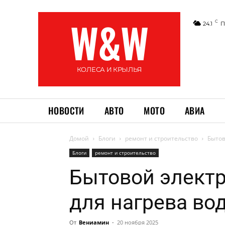
W&W
C
24.1
П
КОЛЕСА И КРЫЛЬЯ
НОВОСТИ
АВТО
МОТО
АВИА
Домой
Блоги
ремонт и строительство
Бытов
Блоги
ремонт и строительство
Бытовой элект
для нагрева во
От
Вениамин
-
20 ноября 2025