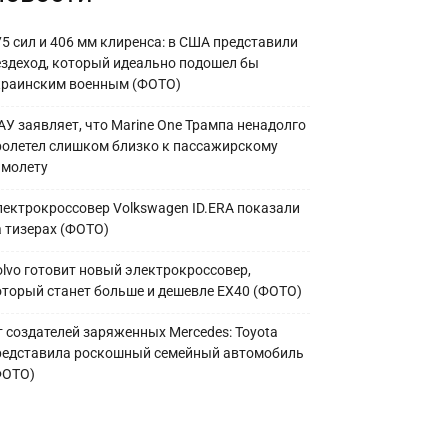
75 сил и 406 мм клиренса: в США представили
ездеход, который идеально подошел бы
краинским военным (ФОТО)
АУ заявляет, что Marine One Трампа ненадолго
ролетел слишком близко к пассажирскому
амолету
лектрокроссовер Volkswagen ID.ERA показали
а тизерах (ФОТО)
olvo готовит новый электрокроссовер,
оторый станет больше и дешевле EX40 (ФОТО)
т создателей заряженных Mercedes: Toyota
редставила роскошный семейный автомобиль
ФОТО)