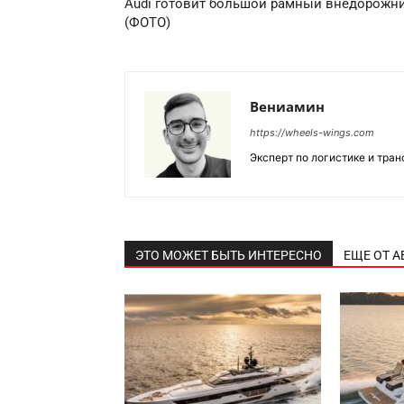
Audi готовит большой рамный внедорожн
(ФОТО)
Вениамин
https://wheels-wings.com
Эксперт по логистике и тра
ЭТО МОЖЕТ БЫТЬ ИНТЕРЕСНО
ЕЩЕ ОТ А