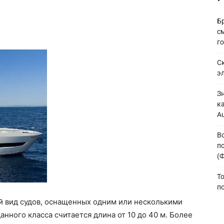
Б
с
г
С
э
З
к
A
В
по
(
To
п
й вид судов, оснащенных одним или несколькими
нного класса считается длина от 10 до 40 м. Более