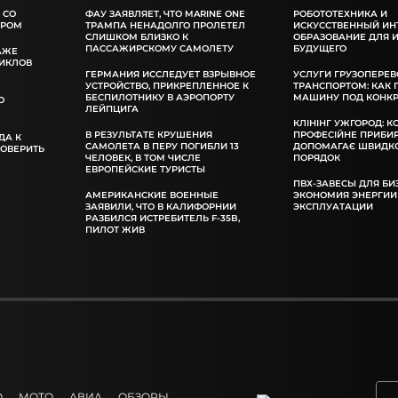
 СО
ФАУ ЗАЯВЛЯЕТ, ЧТО MARINE ONE
РОБОТОТЕХНИКА И
ОРОМ
ТРАМПА НЕНАДОЛГО ПРОЛЕТЕЛ
ИСКУССТВЕННЫЙ ИН
СЛИШКОМ БЛИЗКО К
ОБРАЗОВАНИЕ ДЛЯ 
ПАССАЖИРСКОМУ САМОЛЕТУ
БУДУЩЕГО
АЖЕ
ИКЛОВ
ГЕРМАНИЯ ИССЛЕДУЕТ ВЗРЫВНОЕ
УСЛУГИ ГРУЗОПЕРЕВ
УСТРОЙСТВО, ПРИКРЕПЛЕННОЕ К
ТРАНСПОРТОМ: КАК
БЕСПИЛОТНИКУ В АЭРОПОРТУ
МАШИНУ ПОД КОНКР
О
ЛЕЙПЦИГА
КЛІНІНГ УЖГОРОД: К
В РЕЗУЛЬТАТЕ КРУШЕНИЯ
ПРОФЕСІЙНЕ ПРИБИ
ДА К
САМОЛЕТА В ПЕРУ ПОГИБЛИ 13
ДОПОМАГАЄ ШВИДКО
РОВЕРИТЬ
ЧЕЛОВЕК, В ТОМ ЧИСЛЕ
ПОРЯДОК
ЕВРОПЕЙСКИЕ ТУРИСТЫ
ПВХ-ЗАВЕСЫ ДЛЯ БИ
АМЕРИКАНСКИЕ ВОЕННЫЕ
ЭКОНОМИЯ ЭНЕРГИИ
ЗАЯВИЛИ, ЧТО В КАЛИФОРНИИ
ЭКСПЛУАТАЦИИ
РАЗБИЛСЯ ИСТРЕБИТЕЛЬ F-35B,
ПИЛОТ ЖИВ
О
МОТО
АВИА
ОБЗОРЫ