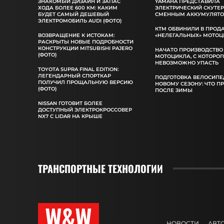
ЗНАКОМЫЙ ДИЗАЙН И ЗАПАС
YAMAHA ПРЕДСТАВИЛА
ХОДА БОЛЕЕ 600 КМ: КАКИМ
ЭЛЕКТРИЧЕСКИЙ СКУТЕР
БУДЕТ САМЫЙ ДЕШЕВЫЙ
СМЕННЫМ АККУМУЛЯТ
ЭЛЕКТРОМОБИЛЬ AUDI (ФОТО)
КТМ ОБВИНИЛИ В ПРОД
ВОЗВРАЩЕНИЕ К ИСТОКАМ:
«НЕЛЕГАЛЬНЫХ» МОТОЦ
РАСКРЫТЫ НОВЫЕ ПОДРОБНОСТИ
КОНСТРУКЦИИ MITSUBISHI PAJERO
НАЧАТО ПРОИЗВОДСТВО
(ФОТО)
МОТОЦИКЛА, С КОТОРОГ
НЕВОЗМОЖНО УПАСТЬ
TOYOTA SUPRA FINAL EDITION:
ЛЕГЕНДАРНЫЙ СПОРТКАР
ПОДГОТОВКА ВЕЛОСИПЕ
ПОЛУЧИЛ ПРОЩАЛЬНУЮ ВЕРСИЮ
НОВОМУ СЕЗОНУ: ЧТО П
(ФОТО)
ПОСЛЕ ЗИМЫ
NISSAN ГОТОВИТ БОЛЕЕ
ДОСТУПНЫЙ ЭЛЕКТРОКРОССОВЕР
NX7 С LIDAR НА КРЫШЕ
ТРАНСПОРТНЫЕ ТЕХНОЛОГИИ
W&W
НОВОСТИ
АВТ