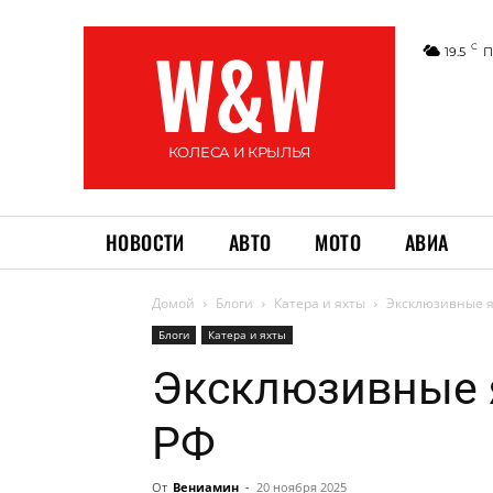
W&W
C
19.5
П
КОЛЕСА И КРЫЛЬЯ
НОВОСТИ
АВТО
МОТО
АВИА
Домой
Блоги
Катера и яхты
Эксклюзивные я
Блоги
Катера и яхты
Эксклюзивные я
РФ
От
Вениамин
-
20 ноября 2025