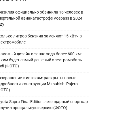
разилия официально обвинила 16 человек в
мертельной авиакатастрофе Voepass в 2024
оду
колько литров бензина заменяют 15 кВтч в
лектромобиле
накомый дизайн и запас хода более 600 км:
аким будет самый дешевый электромобиль
udi (ФОТО)
озвращение к истокам: раскрыты новые
дробности конструкции Mitsubishi Pajero
ФОТО)
yota Supra Final Edition: легендарный спорткар
олучил прощальную версию (ФОТО)