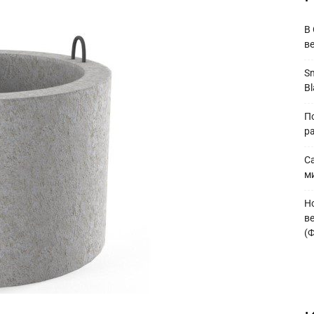
В
в
S
Bl
П
р
С
м
Н
в
(