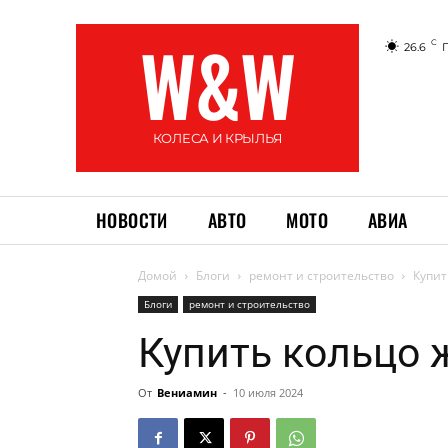
W&W
C
26.6
КОЛЕСА И КРЫЛЬЯ
НОВОСТИ
АВТО
МОТО
АВИА
Домой
Блоги
ремонт и строительство
Купит
Блоги
ремонт и строительство
Купить кольцо 
От
Вениамин
-
10 июля 2024