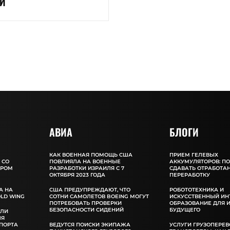
Й
АВИА
БЛОГИ
КАК ВОЕННАЯ ПОМОЩЬ США
ПРИЕМ ГЕЛЕВЫХ
 СО
ПОВЛИЯЛА НА ВОЕННЫЕ
АККУМУЛЯТОРОВ: П
ОРОМ
РАЗРАБОТКИ ИЗРАИЛЯ С 7
СДАВАТЬ ОТРАБОТА
ОКТЯБРЯ 2023 ГОДА
ПЕРЕРАБОТКУ
Ь
А НА
США ПРЕДУПРЕЖДАЮТ, ЧТО
РОБОТОТЕХНИКА И
LD WING
СОТНИ САМОЛЕТОВ BOEING МОГУТ
ИСКУССТВЕННЫЙ ИН
ПОТРЕБОВАТЬ ПРОВЕРКИ
ОБРАЗОВАНИЕ ДЛЯ 
БЕЗОПАСНОСТИ СИДЕНИЙ
БУДУЩЕГО
ИЛИ
ЛЯ
ПОРТА
ВЕДУТСЯ ПОИСКИ ЭКИПАЖА
УСЛУГИ ГРУЗОПЕРЕВ