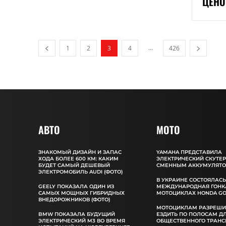
ЦЕНО
...
1
2
3
4
426
АВТО
MOTO
ЗНАКОМЫЙ ДИЗАЙН И ЗАПАС
YAMAHA ПРЕДСТАВИЛА
ХОДА БОЛЕЕ 600 КМ: КАКИМ
ЭЛЕКТРИЧЕСКИЙ СКУТЕР
БУДЕТ САМЫЙ ДЕШЕВЫЙ
СМЕННЫМ АККУМУЛЯТ
ЭЛЕКТРОМОБИЛЬ AUDI (ФОТО)
В УКРАИНЕ СОСТОЯЛАС
GEELY ПОКАЗАЛА ОДИН ИЗ
МЕЖДУНАРОДНАЯ ГОНК
САМЫХ МОЩНЫХ ГИБРИДНЫХ
МОТОЦИКЛАХ HONDA GO
ВНЕДОРОЖНИКОВ (ФОТО)
МОТОЦИКЛАМ РАЗРЕШ
BMW ПОКАЗАЛА БУДУЩИЙ
ЕЗДИТЬ ПО ПОЛОСАМ Д
ЭЛЕКТРИЧЕСКИЙ M3 ВО ВРЕМЯ
ОБЩЕСТВЕННОГО ТРАНС