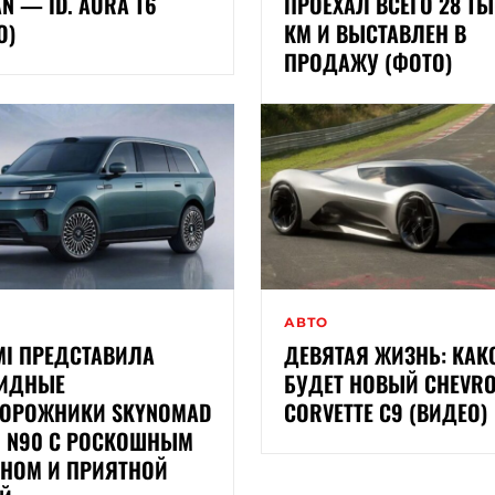
AN — ID. AURA T6
ПРОЕХАЛ ВСЕГО 28 Т
О)
КМ И ВЫСТАВЛЕН В
ПРОДАЖУ (ФОТО)
АВТО
MI ПРЕДСТАВИЛА
ДЕВЯТАЯ ЖИЗНЬ: КАК
РИДНЫЕ
БУДЕТ НОВЫЙ CHEVRO
ОРОЖНИКИ SKYNOMAD
CORVETTE C9 (ВИДЕО)
И N90 С РОСКОШНЫМ
НОМ И ПРИЯТНОЙ